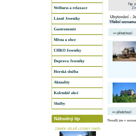
Tip: 
Wellness a relaxace
Zob
Ubytování - J
Lázně Jeseníky
Třídění seznamu
Gastronomie
<< předchozí
Města a obce
CHKO Jeseníky
Doprava Jeseníky
Horská služba
Aktuality
Kalendář akcí
Služby
<< předchozí
Náhodný tip
Nenašli jste v sezna
ZÁMEK VELKÉ LOSINY (NKP)