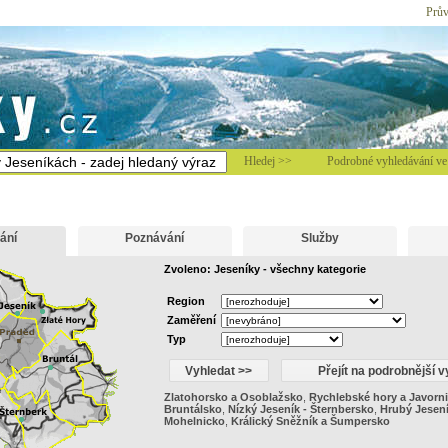
Prův
Hledej >>
Podrobné vyhledávání ve 
ání
Poznávání
Služby
Zvoleno: Jeseníky - všechny kategorie
Region
Zaměření
Typ
Zlatohorsko a Osoblažsko
,
Rychlebské hory a Javorn
Bruntálsko
,
Nízký Jeseník - Šternbersko
,
Hrubý Jesen
Mohelnicko
,
Králický Sněžník a Šumpersko