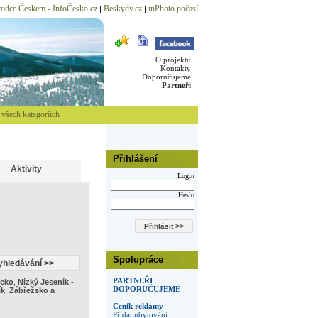
odce Českem - InfoČesko.cz
Beskydy.cz
inPhoto počasí
|
|
O projektu
Kontakty
Doporučujeme
Partneři
všech kategoriích
Přihlášení
Aktivity
Login
Heslo
Spolupráce
PARTNEŘI
icko
,
Nízký Jeseník -
DOPORUČUJEME
ík
,
Zábřežsko a
Ceník reklamy
Přidat ubytování