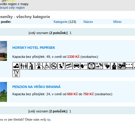
zvolte region z mapy
razit celý region
eseníky - všechny kategorie
 podle:
Kategorie
(123)
Název
Místo
[celý seznam (
2 položek
)] 1
HORSKY HOTEL PAPRSEK
Kapacita bez přistýlek: 49, v ceně od
1330 Kč
(osoba/noc)
PENZION NA VRŠKU BRANNÁ
Kapacita bez přistýlek: 24, v ceně od
650 Kč
do
750 Kč
(osoba/noc)
[celý seznam (
2 položek
)] 1
mu co jste hledali? Dejte nám svůj
tip
.