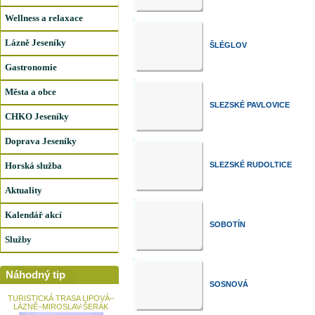
Wellness a relaxace
Lázně Jeseníky
ŠLÉGLOV
Gastronomie
Města a obce
SLEZSKÉ PAVLOVICE
CHKO Jeseníky
Doprava Jeseníky
Horská služba
SLEZSKÉ RUDOLTICE
Aktuality
Kalendář akcí
SOBOTÍN
Služby
Náhodný tip
SOSNOVÁ
TURISTICKÁ TRASA LIPOVÁ–
LÁZNĚ–MIROSLAV-ŠERÁK