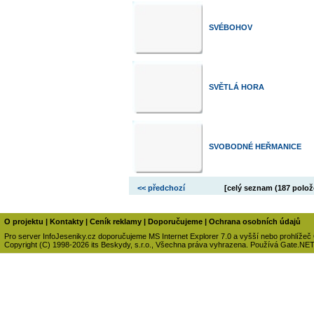
SVÉBOHOV
SVĚTLÁ HORA
SVOBODNÉ HEŘMANICE
<< předchozí
[celý seznam (
187 polož
O projektu
|
Kontakty
|
Ceník reklamy
|
Doporučujeme
|
Ochrana osobních údajů
Pro server InfoJeseniky.cz doporučujeme MS Internet Explorer 7.0 a vyšší nebo prohlížeč
Copyright (C) 1998-2026 its Beskydy, s.r.o., Všechna práva vyhrazena. Používá Gate.NE