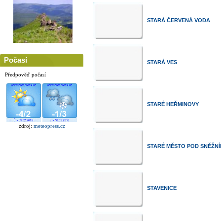
STARÁ ČERVENÁ VODA
Počasí
STARÁ VES
Předpověď počasí
STARÉ HEŘMINOVY
zdroj:
meteopress.cz
STARÉ MĚSTO POD SNĚŽN
STAVENICE