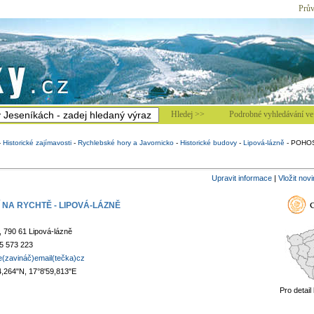
Prův
Hledej >>
Podrobné vyhledávání ve 
-
Historické zajímavosti
-
Rychlebské hory a Javornicko
-
Historické budovy
-
Lipová-lázně
-
POHOS
Upravit informace
|
Vložit nov
 NA RYCHTĚ - LIPOVÁ-LÁZNĚ
, 790 61 Lipová-lázně
5 573 223
e(zavináč)email(tečka)cz
4,264"N, 17°8'59,813"E
Pro detail