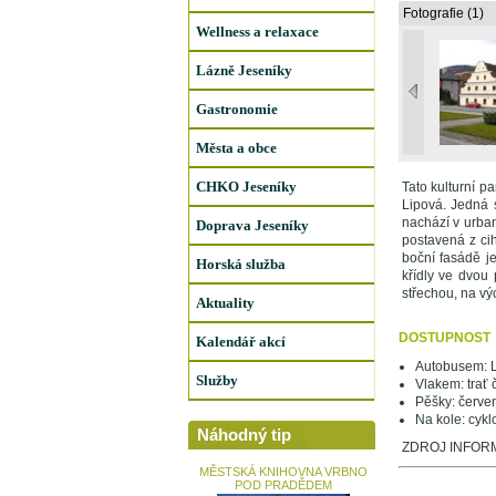
Fotografie (1)
Wellness a relaxace
Lázně Jeseníky
Gastronomie
Města a obce
CHKO Jeseníky
Tato kulturní p
Lipová. Jedná 
nachází v urban
Doprava Jeseníky
postavená z cih
boční fasádě j
Horská služba
křídly ve dvou
střechou, na výc
Aktuality
DOSTUPNOST
Kalendář akcí
Autobusem: L
Služby
Vlakem: trať 
Pěšky: červen
Na kole: cyklo
Náhodný tip
ZDROJ INFORMA
MĚSTSKÁ KNIHOVNA VRBNO
POD PRADĚDEM