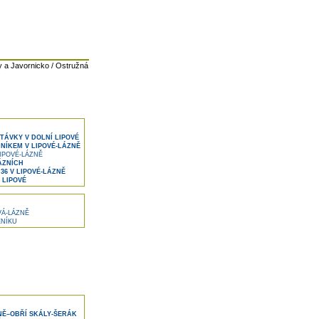
 a Javornicko / Ostružná
ÁVKY V DOLNÍ LIPOVÉ
ÍKEM V LIPOVÉ-LÁZNĚ
IPOVÉ-LÁZNĚ
ÁZNÍCH
36 V LIPOVÉ-LÁZNĚ
 LIPOVÉ
VÁ-LÁZNĚ
NÍKU
NĚ–OBŘÍ SKÁLY-ŠERÁK