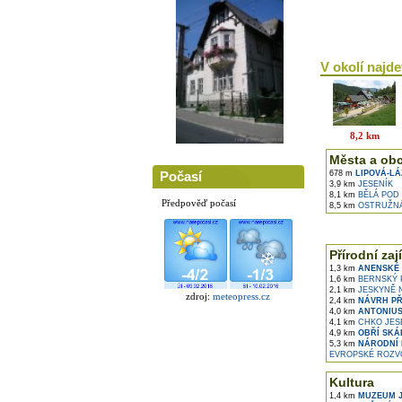
V okolí najdet
8,2 km
Města a ob
Počasí
678 m
LIPOVÁ-LÁ
3,9 km
JESENÍK
8,1 km
BĚLÁ POD
Předpověď počasí
8,5 km
OSTRUŽN
Přírodní zaj
1,3 km
ANENSKÉ 
1,6 km
BERNSKÝ 
2,1 km
JESKYNĚ N
zdroj:
meteopress.cz
2,4 km
NÁVRH PŘ
4,0 km
ANTONIUS
4,1 km
CHKO JES
4,9 km
OBŘÍ SKÁ
5,3 km
NÁRODNÍ 
EVROPSKÉ ROZVO
Kultura
1,4 km
MUZEUM J