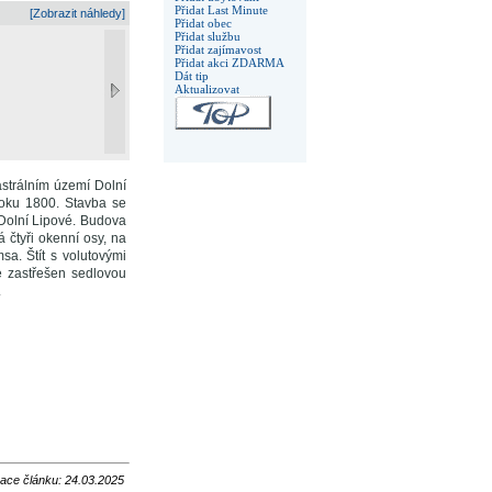
Přidat Last Minute
[Zobrazit náhledy]
Přidat obec
Přidat službu
Přidat zajímavost
Přidat akci ZDARMA
Dát tip
Aktualizovat
astrálním území Dolní
roku 1800. Stavba se
 Dolní Lipové. Budova
 čtyři okenní osy, na
a. Štít s volutovými
e zastřešen sedlovou
.
zace článku: 24.03.2025