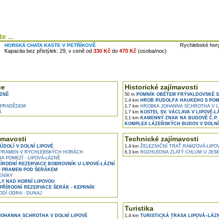
e ...
Rychlebské hory
HORSKÁ CHATA KASTE V PETŘÍKOVĚ
Kapacita bez přistýlek: 29, v ceně od
330 Kč
do
470 Kč
(osoba/noc)
ce
Historické zajímavosti
ZNĚ
50 m
POMNÍK OBĚTEM FRÝVALDOVSKÉ ST
1,4 km
HROB RUDOLFA HAUKEHO S POMN
 PRADĚDEM
1,7 km
HROBKA JOHANNA SCHROTHA V L
Á
1,7 km
KOSTEL SV. VÁCLAVA V LIPOVÉ-L
3,1 km
KAMENNÝ ZNAK NA BUDOVĚ Č.P. 
KOMPLEX LÁZEŇSKÝCH BUDOV V DOLNÍ
ímavosti
Technické zajímavosti
ÚDOLÍ V DOLNÍ LIPOVÉ
1,4 km
ŽELEZNIČNÍ TRAŤ RAMZOVÁ-LIPO
PRAMEN V RYCHLEBSKÝCH HORÁCH
6,3 km
ROZHLEDNA ZLATÝ CHLUM U JESE
A POMEZÍ - LIPOVÁ-LÁZNĚ
ÍRODNÍ REZERVACE BOBROVNÍK U LIPOVÉ-LÁZNÍ
 PRAMEN POD ŠERÁKEM
ENÍKY
LY NAD HORNÍ LIPOVOU
PŘÍRODNÍ REZERVACE ŠERÁK - KEPRNÍK
DÍ ODRA - DUNAJ
Turistika
OHANNA SCHROTHA V DOLNÍ LIPOVÉ
1,4 km
TURISTICKÁ TRASA LIPOVÁ–LÁZ