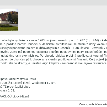
amátka byla vyhlášena v roce 1963, stojí na pozemku parc. č. 987 (č. p. 244) v kat
se o pozdně barokní budovu s klasicistní architekturou se štítem z doby kolem 
isticky exponované poloze u křižovatky silnic Jeseník – Hanušovice – Javorník v
lového zdiva má podélnou dispozici s dvěmi podkrovními patry. Hlavní průčelí má
e uplatněno osm okenních os. Po obvodu objektu probíhá profilovaná korunní říms
 patrech je ukončen půlkruhově a je členěn profilovanými římsami. Celý objekt j
hodní straně střechy je umístěn vikýř. Objekt i v současnosti slouží jako restaurace
ipová-lázně zastávka Pošta.
č. 290, žst. Lipová-lázně, vzdálenost 1,7 km.
á TZ procházející obcí.
trasa č. 53.
CÍ: OÚ Lipová-lázně
Datum poslední aktuali