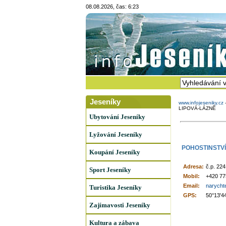
08.08.2026, čas: 6:23
Jeseníky
www.infojeseniky.cz
LIPOVÁ-LÁZNĚ
Ubytování Jeseníky
Lyžování Jeseníky
POHOSTINSTVÍ
Koupání Jeseníky
Adresa:
č.p. 224
Sport Jeseníky
Mobil:
+420 77
Email:
narycht
Turistika Jeseníky
GPS:
50°13'4
Zajímavosti Jeseníky
Kultura a zábava