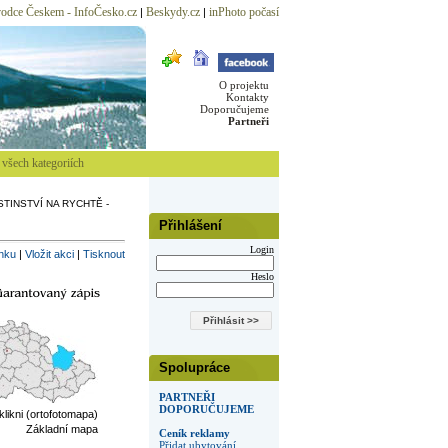
odce Českem - InfoČesko.cz
Beskydy.cz
inPhoto počasí
|
|
O projektu
Kontakty
Doporučujeme
Partneři
všech kategoriích
TINSTVÍ NA RYCHTĚ -
Přihlášení
Login
inku
|
Vložit akci
|
Tisknout
Heslo
Spolupráce
PARTNEŘI
DOPORUČUJEME
 klikni (ortofotomapa)
Základní mapa
Ceník reklamy
Přidat ubytování