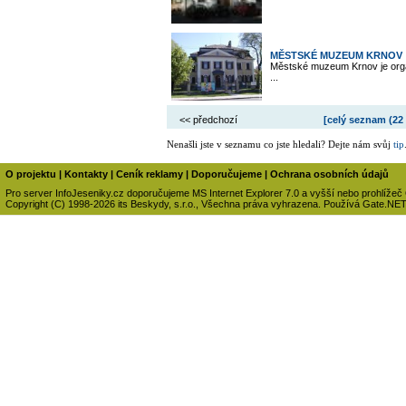
MĚSTSKÉ MUZEUM KRNOV
Městské muzeum Krnov je organ
...
<< předchozí
[celý seznam (
22
Nenašli jste v seznamu co jste hledali? Dejte nám svůj
tip
O projektu
|
Kontakty
|
Ceník reklamy
|
Doporučujeme
|
Ochrana osobních údajů
Pro server InfoJeseniky.cz doporučujeme MS Internet Explorer 7.0 a vyšší nebo prohlížeč
Copyright (C) 1998-2026 its Beskydy, s.r.o., Všechna práva vyhrazena. Používá Gate.NE