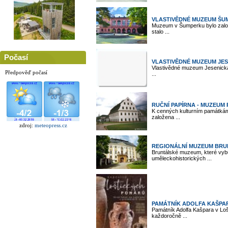
VLASTIVĚDNÉ MUZEUM ŠU
Muzeum v Šumperku bylo zalo
stalo ...
Počasí
VLASTIVĚDNÉ MUZEUM JE
Vlastivědné muzeum Jesenicka
Předpověď počasí
...
RUČNÍ PAPÍRNA - MUZEUM 
K cenných kulturním památkám 
založena ...
zdroj:
meteopress.cz
REGIONÁLNÍ MUZEUM BRU
Bruntálské muzeum, které vybu
uměleckohistorických ...
PAMÁTNÍK ADOLFA KAŠPAR
Památník Adolfa Kašpara v Loš
každoročně ...