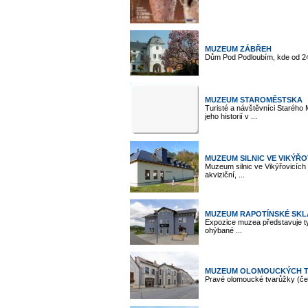
MUZEUM ZÁBŘEH
Dům Pod Podloubím, kde od 24.
MUZEUM STAROMĚSTSKA
Turisté a návštěvníci Starého
jeho historií v ...
MUZEUM SILNIC VE VIKÝŘO
Muzeum silnic ve Vikýřovicích
akviziční, ...
MUZEUM RAPOTÍNSKÉ SK
Expozice muzea představuje t
ohýbané ...
MUZEUM OLOMOUCKÝCH TV
Pravé olomoucké tvarůžky (čes