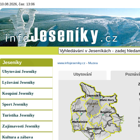
10.08.2026, čas: 13:06
Jeseníky
www.infojeseniky.cz
-
Muzea
Ubytování Jeseníky
Ubytování
Poznává
Lyžování Jeseníky
Z
Koupání Jeseníky
Sport Jeseníky
Turistika Jeseníky
K
N
Zajímavosti Jeseníky
B
Kultura a zábava