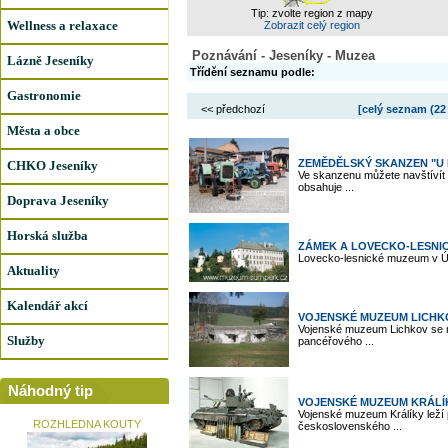
Tip: zvolte region z mapy
Wellness a relaxace
Zobrazit celý region
Poznávání - Jeseníky - Muzea
Lázně Jeseníky
Třídění seznamu podle:
Gastronomie
<< předchozí
[celý seznam (
22
Města a obce
ZEMĚDĚLSKÝ SKANZEN "U 
CHKO Jeseníky
Ve skanzenu můžete navštíví
obsahuje ...
Doprava Jeseníky
Horská služba
ZÁMEK A LOVECKO-LESNI
Lovecko-lesnické muzeum v Úso
Aktuality
Kalendář akcí
VOJENSKÉ MUZEUM LICHK
Vojenské muzeum Lichkov se na
Služby
pancéřového ...
Náhodný tip
VOJENSKÉ MUZEUM KRÁLÍ
Vojenské muzeum Králíky leží
ROZHLEDNA KOUTY
československého ...