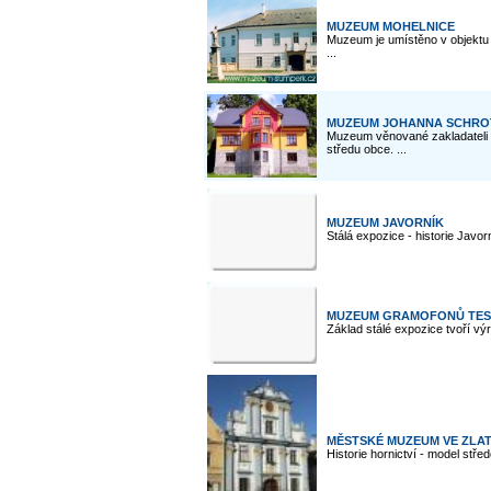
MUZEUM MOHELNICE
Muzeum je umístěno v objektu b
...
MUZEUM JOHANNA SCHROT
Muzeum věnované zakladateli 
středu obce. ...
MUZEUM JAVORNÍK
Stálá expozice - historie Javo
MUZEUM GRAMOFONŮ TESL
Základ stálé expozice tvoří vý
MĚSTSKÉ MUZEUM VE ZLA
Historie hornictví - model střed