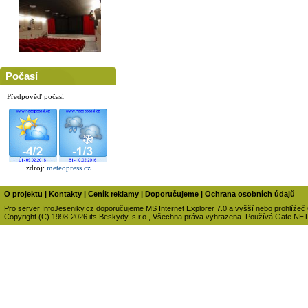
Počasí
Předpověď počasí
zdroj:
meteopress.cz
O projektu
|
Kontakty
|
Ceník reklamy
|
Doporučujeme
|
Ochrana osobních údajů
Pro server InfoJeseniky.cz doporučujeme MS Internet Explorer 7.0 a vyšší nebo prohlížeč
Copyright (C) 1998-2026 its Beskydy, s.r.o., Všechna práva vyhrazena. Používá Gate.NE