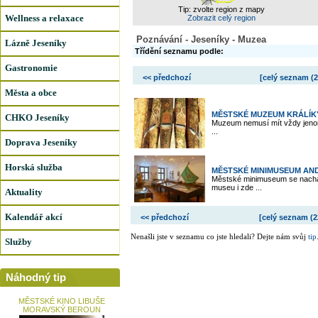
Tip: zvolte region z mapy
Wellness a relaxace
Zobrazit celý region
Poznávání - Jeseníky - Muzea
Lázně Jeseníky
Třídění seznamu podle:
Gastronomie
<< předchozí
[celý seznam (
2
Města a obce
MĚSTSKÉ MUZEUM KRÁLÍK
CHKO Jeseníky
Muzeum nemusí mít vždy jenom
...
Doprava Jeseníky
Horská služba
MĚSTSKÉ MINIMUSEUM AN
Městské minimuseum se nachá
museu i zde ...
Aktuality
Kalendář akcí
<< předchozí
[celý seznam (
2
Nenašli jste v seznamu co jste hledali? Dejte nám svůj
tip
Služby
Náhodný tip
MĚSTSKÉ KINO LIBUŠE
MORAVSKÝ BEROUN