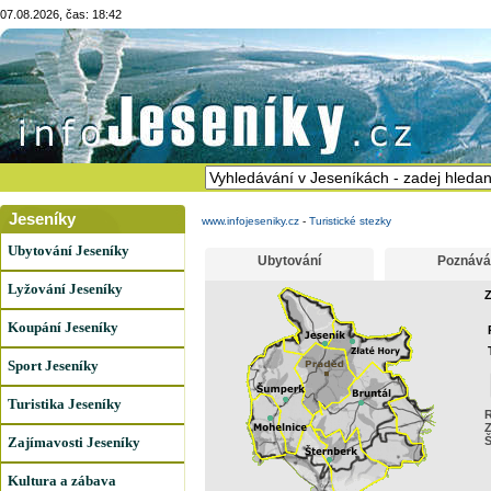
07.08.2026, čas: 18:42
Jeseníky
www.infojeseniky.cz
-
Turistické stezky
Ubytování Jeseníky
Ubytování
Poznává
Lyžování Jeseníky
Z
Koupání Jeseníky
Sport Jeseníky
Turistika Jeseníky
R
Z
Zajímavosti Jeseníky
Kultura a zábava