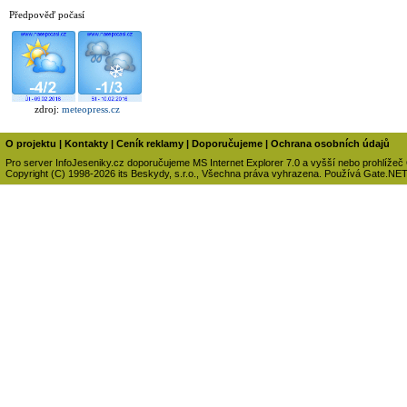
Předpověď počasí
zdroj:
meteopress.cz
O projektu
|
Kontakty
|
Ceník reklamy
|
Doporučujeme
|
Ochrana osobních údajů
Pro server InfoJeseniky.cz doporučujeme MS Internet Explorer 7.0 a vyšší nebo prohlížeč
Copyright (C) 1998-2026 its Beskydy, s.r.o., Všechna práva vyhrazena. Používá Gate.NE