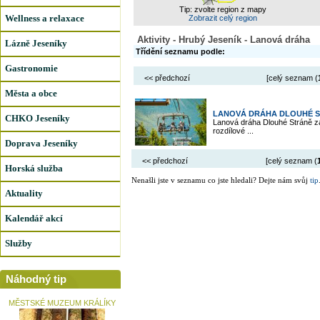
Tip: zvolte region z mapy
Wellness a relaxace
Zobrazit celý region
Aktivity - Hrubý Jeseník - Lanová dráha
Lázně Jeseníky
Třídění seznamu podle:
Gastronomie
<< předchozí
[celý seznam (
Města a obce
LANOVÁ DRÁHA DLOUHÉ 
CHKO Jeseníky
Lanová dráha Dlouhé Stráně zaj
rozdílové ...
Doprava Jeseníky
<< předchozí
[celý seznam (
Horská služba
Nenašli jste v seznamu co jste hledali? Dejte nám svůj
tip
Aktuality
Kalendář akcí
Služby
Náhodný tip
MĚSTSKÉ MUZEUM KRÁLÍKY