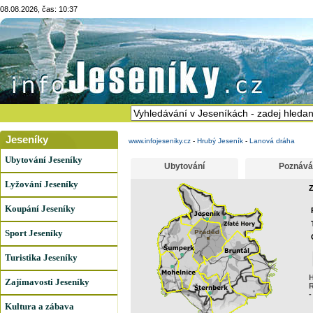
08.08.2026, čas: 10:37
Jeseníky
www.infojeseniky.cz
-
Hrubý Jeseník
-
Lanová dráha
Ubytování Jeseníky
Ubytování
Poznává
Lyžování Jeseníky
Z
Koupání Jeseníky
Sport Jeseníky
Turistika Jeseníky
H
Zajímavosti Jeseníky
R
-
Kultura a zábava