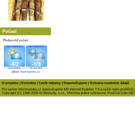
Počasí
Předpověď počasí
zdroj:
meteopress.cz
O projektu
|
Kontakty
|
Ceník reklamy
|
Doporučujeme
|
Ochrana osobních údajů
Pro server InfoJeseniky.cz doporučujeme MS Internet Explorer 7.0 a vyšší nebo prohlížeč
Copyright (C) 1998-2026 its Beskydy, s.r.o., Všechna práva vyhrazena. Používá Gate.NE