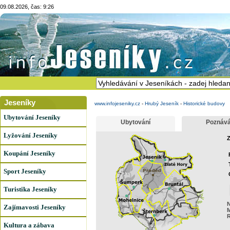
09.08.2026, čas: 9:26
Jeseníky
www.infojeseniky.cz
-
Hrubý Jeseník
-
Historické budovy
Ubytování Jeseníky
Ubytování
Poznává
Lyžování Jeseníky
Z
Koupání Jeseníky
Sport Jeseníky
Turistika Jeseníky
N
Zajímavosti Jeseníky
R
Kultura a zábava