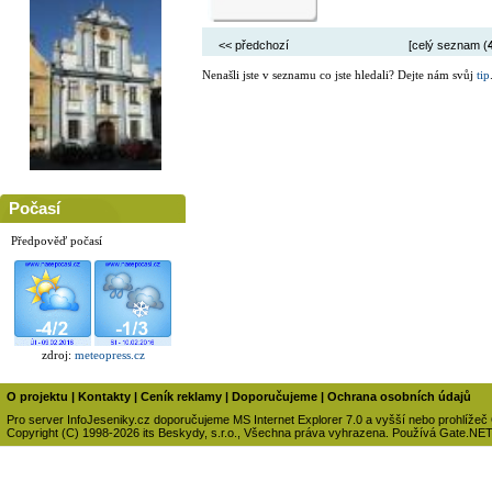
<< předchozí
[celý seznam (
Nenašli jste v seznamu co jste hledali? Dejte nám svůj
tip
Počasí
Předpověď počasí
zdroj:
meteopress.cz
O projektu
|
Kontakty
|
Ceník reklamy
|
Doporučujeme
|
Ochrana osobních údajů
Pro server InfoJeseniky.cz doporučujeme MS Internet Explorer 7.0 a vyšší nebo prohlížeč
Copyright (C) 1998-2026 its Beskydy, s.r.o., Všechna práva vyhrazena. Používá Gate.NE