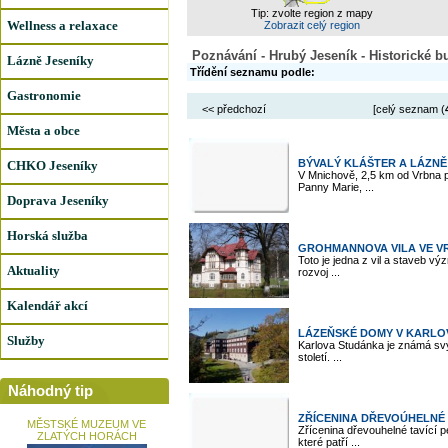
Tip: zvolte region z mapy
Wellness a relaxace
Zobrazit celý region
Poznávání - Hrubý Jeseník - Historické 
Lázně Jeseníky
Třídění seznamu podle:
Gastronomie
<< předchozí
[celý seznam (
Města a obce
BÝVALÝ KLÁŠTER A LÁZNĚ 
CHKO Jeseníky
V Mnichově, 2,5 km od Vrbna 
Panny Marie, ...
Doprava Jeseníky
Horská služba
GROHMANNOVA VILA VE V
Toto je jedna z vil a staveb v
Aktuality
rozvoj ...
Kalendář akcí
LÁZEŇSKÉ DOMY V KARLO
Služby
Karlova Studánka je známá svý
století. ...
Náhodný tip
ZŘÍCENINA DŘEVOÚHELNÉ 
MĚSTSKÉ MUZEUM VE
Zřícenina dřevouhelné tavící 
ZLATÝCH HORÁCH
které patří ...