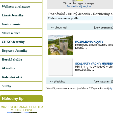
Tip: zvolte region z mapy
Wellness a relaxace
Zobrazit celý region
Poznávání - Hrubý Jeseník - Rozhledny a
Lázně Jeseníky
Třídění seznamu podle:
Gastronomie
<< předchozí
[celý seznam (
Města a obce
CHKO Jeseníky
ROZHLEDNA KOUTY
Rozhledna u horní stanice lan
Desné, ...
Doprava Jeseníky
Horská služba
SKALNATÝ VRCH V HRUBÉM
936,4 m n. m. Výhledový vrch
Aktuality
rulová skála. ...
Kalendář akcí
<< předchozí
[celý seznam (
Služby
Nenašli jste v seznamu co jste hledali? Dejte nám svůj
tip
Náhodný tip
MUZEUM JOHANNA SCHROTHA
V DOLNÍ LIPOVÉ