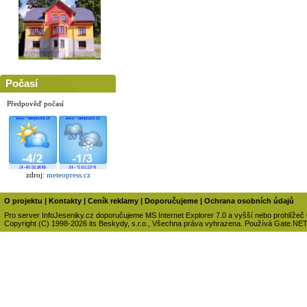
Počasí
Předpověď počasí
zdroj:
meteopress.cz
O projektu
|
Kontakty
|
Ceník reklamy
|
Doporučujeme
|
Ochrana osobních údajů
Pro server InfoJeseniky.cz doporučujeme MS Internet Explorer 7.0 a vyšší nebo prohlížeč
Copyright (C) 1998-2026 its Beskydy, s.r.o., Všechna práva vyhrazena. Používá Gate.NE