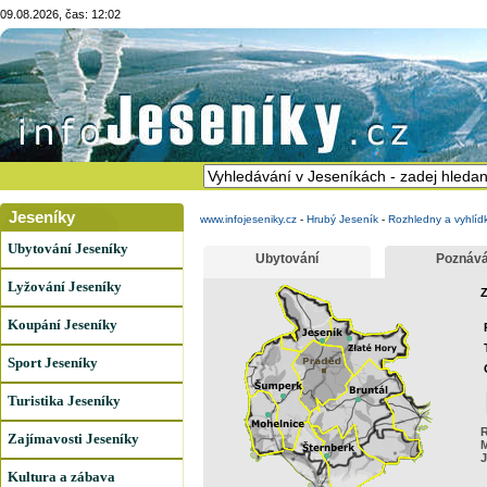
09.08.2026, čas: 12:02
Jeseníky
www.infojeseniky.cz
-
Hrubý Jeseník
-
Rozhledny a vyhlíd
Ubytování Jeseníky
Ubytování
Poznává
Lyžování Jeseníky
Z
Koupání Jeseníky
Sport Jeseníky
Turistika Jeseníky
R
Zajímavosti Jeseníky
J
Kultura a zábava