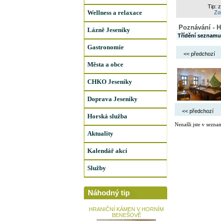
Tip: 
Wellness a relaxace
Zob
Poznávání - H
Lázně Jeseníky
Třídění seznamu
Gastronomie
<< předchozí
Města a obce
CHKO Jeseníky
Doprava Jeseníky
<< předchozí
Horská služba
Nenašli jste v sezna
Aktuality
Kalendář akcí
Služby
Náhodný tip
HRANIČNÍ KÁMEN V HORNÍM
BENEŠOVĚ