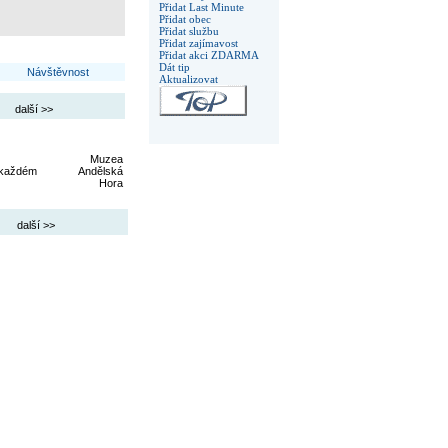
Přidat Last Minute
Přidat obec
Přidat službu
Přidat zajímavost
Přidat akci ZDARMA
Dát tip
Návštěvnost
Aktualizovat
další >>
Muzea
 každém
Andělská
Hora
další >>