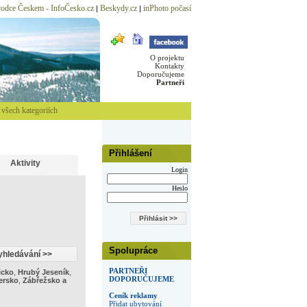
odce Českem - InfoČesko.cz
Beskydy.cz
inPhoto počasí
|
|
O projektu
Kontakty
Doporučujeme
Partneři
všech kategoriích
Přihlášení
Aktivity
Login
Heslo
Spolupráce
PARTNEŘI
icko
,
Hrubý Jeseník
,
DOPORUČUJEME
ersko
,
Zábřežsko a
Ceník reklamy
Přidat ubytování