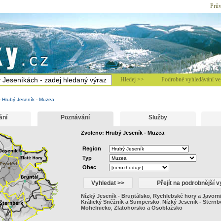
Prův
Hledej >>
Podrobné vyhledávání ve 
-
Hrubý Jeseník
-
Muzea
ání
Poznávání
Služby
Zvoleno: Hrubý Jeseník - Muzea
Region
Typ
Obec
Nízký Jeseník - Bruntálsko
,
Rychlebské hory a Javorn
Králický Sněžník a Šumpersko
,
Nízký Jeseník - Šternb
Mohelnicko
,
Zlatohorsko a Osoblažsko