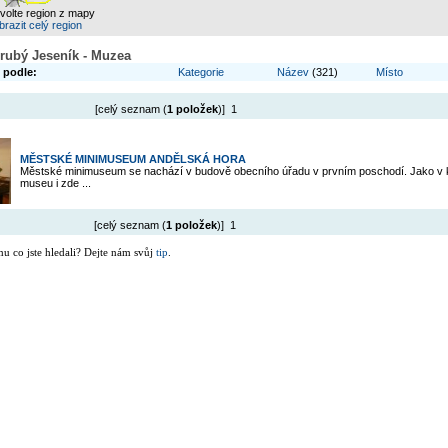
zvolte region z mapy
razit celý region
rubý Jeseník - Muzea
 podle:
Kategorie
Název
(321)
Místo
[celý seznam (
1 položek
)] 1
MĚSTSKÉ MINIMUSEUM ANDĚLSKÁ HORA
Městské minimuseum se nachází v budově obecního úřadu v prvním poschodí. Jako v
museu i zde ...
[celý seznam (
1 položek
)] 1
mu co jste hledali? Dejte nám svůj
tip
.