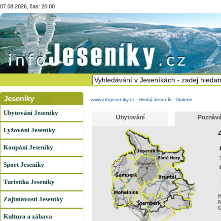
07.08.2026, čas: 20:00
Jeseníky
www.infojeseniky.cz
-
Hrubý Jeseník
-
Galerie
Ubytování Jeseníky
Ubytování
Poznává
Lyžování Jeseníky
Z
Koupání Jeseníky
Sport Jeseníky
Turistika Jeseníky
H
Zajímavosti Jeseníky
N
Kultura a zábava