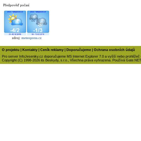
Předpověď počasí
zdroj:
meteopress.cz
O projektu
|
Kontakty
|
Ceník reklamy
|
Doporučujeme
|
Ochrana osobních údajů
Pro server InfoJeseniky.cz doporučujeme MS Internet Explorer 7.0 a vyšší nebo prohlížeč
Copyright (C) 1998-2026 its Beskydy, s.r.o., Všechna práva vyhrazena. Používá Gate.NE