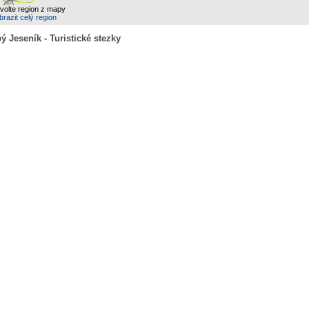
zvolte region z mapy
razit celý region
bý Jeseník - Turistické stezky