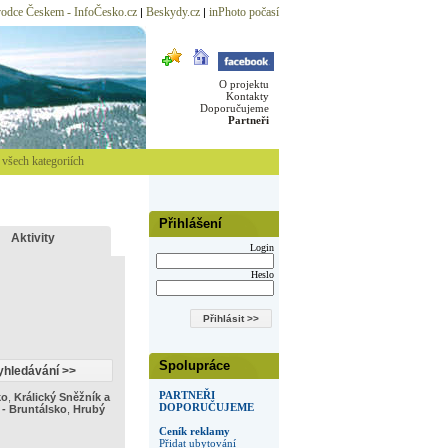
odce Českem - InfoČesko.cz
Beskydy.cz
inPhoto počasí
|
|
O projektu
Kontakty
Doporučujeme
Partneři
všech kategoriích
Přihlášení
Aktivity
Login
Heslo
Spolupráce
PARTNEŘI
ko
,
Králický Sněžník a
DOPORUČUJEME
 - Bruntálsko
,
Hrubý
Ceník reklamy
Přidat ubytování