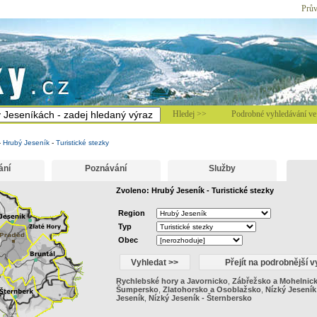
Prův
Hledej >>
Podrobné vyhledávání ve 
-
Hrubý Jeseník
-
Turistické stezky
ání
Poznávání
Služby
Zvoleno: Hrubý Jeseník - Turistické stezky
Region
Typ
Obec
Rychlebské hory a Javornicko
,
Zábřežsko a Mohelnic
Šumpersko
,
Zlatohorsko a Osoblažsko
,
Nízký Jeseník
Jeseník
,
Nízký Jeseník - Šternbersko