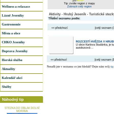
Tip: zvolte region z mapy
Wellness a relaxace
Zobrazit celý region
Aktivity - Hrubý Jeseník - Turistické stezk
Lázně Jeseníky
Třídění seznamu podle:
Gastronomie
<< předchozí
[celý seznam (
Města a obce
ROZCESTÍ HVĚZDA V HRUB
CHKO Jeseníky
U obce Karlova Studánka, je tu
autobusová ...
Doprava Jeseníky
Horská služba
<< předchozí
[celý seznam (
Nenašli jste v seznamu co jste hledali? Dejte nám svůj
tip
Aktuality
Kalendář akcí
Služby
Náhodný tip
STEZKA DO OBLAK DOLNÍ
MORAVA