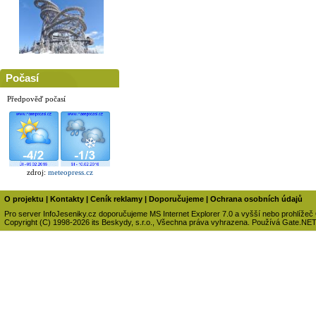
Počasí
Předpověď počasí
zdroj:
meteopress.cz
O projektu
|
Kontakty
|
Ceník reklamy
|
Doporučujeme
|
Ochrana osobních údajů
Pro server InfoJeseniky.cz doporučujeme MS Internet Explorer 7.0 a vyšší nebo prohlížeč
Copyright (C) 1998-2026 its Beskydy, s.r.o., Všechna práva vyhrazena. Používá Gate.NE