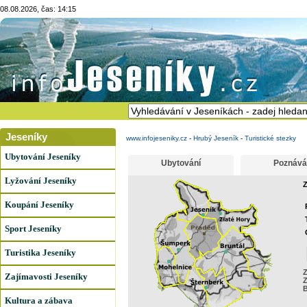
08.08.2026, čas: 14:15
Jeseníky
www.infojeseniky.cz
-
Hrubý Jeseník
-
Turistické stezky
Ubytování Jeseníky
Ubytování
Poznává
Lyžování Jeseníky
Z
Koupání Jeseníky
Sport Jeseníky
Turistika Jeseníky
Z
Zajímavosti Jeseníky
Z
B
Kultura a zábava