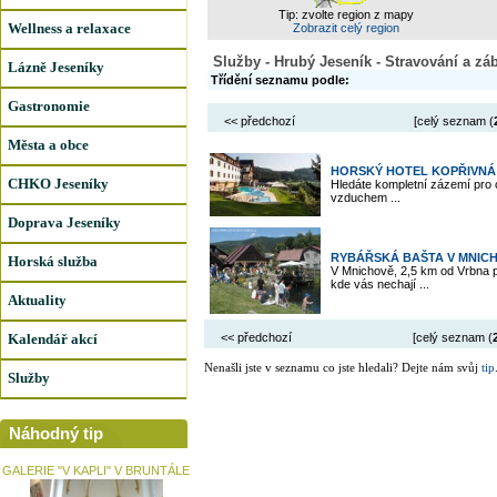
Tip: zvolte region z mapy
Wellness a relaxace
Zobrazit celý region
Služby - Hrubý Jeseník - Stravování a zá
Lázně Jeseníky
Třídění seznamu podle:
Gastronomie
<< předchozí
[celý seznam (
Města a obce
HORSKÝ HOTEL KOPŘIVNÁ
CHKO Jeseníky
Hledáte kompletní zázemí pro c
vzduchem ...
Doprava Jeseníky
RYBÁŘSKÁ BAŠTA V MNIC
Horská služba
V Mnichově, 2,5 km od Vrbna 
kde vás nechají ...
Aktuality
Kalendář akcí
<< předchozí
[celý seznam (
Nenašli jste v seznamu co jste hledali? Dejte nám svůj
tip
Služby
Náhodný tip
GALERIE "V KAPLI" V BRUNTÁLE