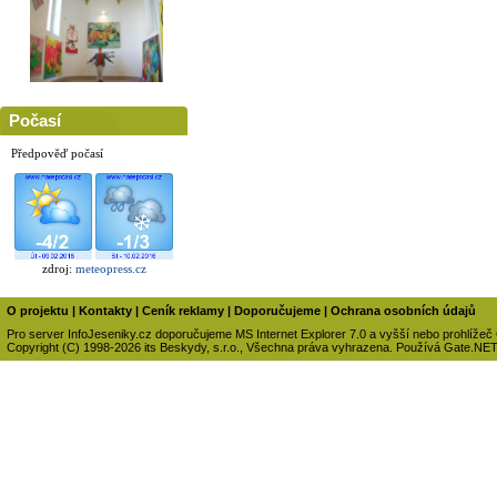
Počasí
Předpověď počasí
zdroj:
meteopress.cz
O projektu
|
Kontakty
|
Ceník reklamy
|
Doporučujeme
|
Ochrana osobních údajů
Pro server InfoJeseniky.cz doporučujeme MS Internet Explorer 7.0 a vyšší nebo prohlížeč
Copyright (C) 1998-2026 its Beskydy, s.r.o., Všechna práva vyhrazena. Používá Gate.NE