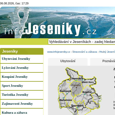
06.08.2026, čas: 17:29
Jeseníky
www.infojeseniky.cz
-
Stravování a zábava
-
Hrubý Jesení
Ubytování Jeseníky
Ubytování
Poznává
Lyžování Jeseníky
Z
Koupání Jeseníky
Sport Jeseníky
Turistika Jeseníky
H
Zajímavosti Jeseníky
R
Kultura a zábava