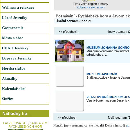
Tip: zvolte region z mapy
Wellness a relaxace
Zobrazit celý region
Poznávání - Rychlebské hory a Javornick
Lázně Jeseníky
Třídění seznamu podle:
Gastronomie
<< předchozí
[celý seznam (
Města a obce
CHKO Jeseníky
MUZEUM JOHANNA SCHROT
Muzeum věnované zakladateli 
středu obce. ...
Doprava Jeseníky
Horská služba
MUZEUM JAVORNÍK
Stálá expozice - historie Javo
Aktuality
Kalendář akcí
VLASTIVĚDNÉ MUZEUM JE
Služby
Vlastivědné muzeum Jesenicka
...
Náhodný tip
<< předchozí
[celý seznam (
LATZELOVA STEZKA KRASEM
Nenašli jste v seznamu co jste hledali? Dejte nám svůj
tip
RYCHLEBSKÝCH HOR