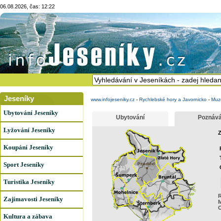
06.08.2026, čas: 12:22
Jeseníky
www.infojeseniky.cz
-
Rychlebské hory a Javornicko
-
Muz
Ubytování Jeseníky
Ubytování
Poznává
Lyžování Jeseníky
Z
Koupání Jeseníky
Sport Jeseníky
Turistika Jeseníky
R
Zajímavosti Jeseníky
Kultura a zábava