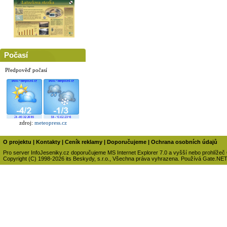
Počasí
Předpověď počasí
zdroj:
meteopress.cz
O projektu
|
Kontakty
|
Ceník reklamy
|
Doporučujeme
|
Ochrana osobních údajů
Pro server InfoJeseniky.cz doporučujeme MS Internet Explorer 7.0 a vyšší nebo prohlížeč
Copyright (C) 1998-2026 its Beskydy, s.r.o., Všechna práva vyhrazena. Používá Gate.NE