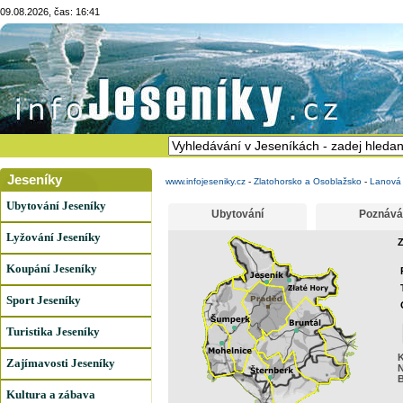
09.08.2026, čas: 16:41
Jeseníky
www.infojeseniky.cz
-
Zlatohorsko a Osoblažsko
-
Lanová
Ubytování Jeseníky
Ubytování
Poznává
Lyžování Jeseníky
Z
Koupání Jeseníky
Sport Jeseníky
Turistika Jeseníky
K
Zajímavosti Jeseníky
N
B
Kultura a zábava