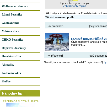
Tip: zvolte region z mapy
Wellness a relaxace
Zobrazit celý region
Aktivity - Zlatohorsko a Osoblažsko - La
Lázně Jeseníky
Třídění seznamu podle:
Gastronomie
<< předchozí
[celý seznam (
Města a obce
LANOVÁ DRÁHA PŘÍČNÁ Z
CHKO Jeseníky
Čtyřsedačková lanovka s rozb
osob/hod. ...
Doprava Jeseníky
<< předchozí
[celý seznam (
Horská služba
Nenašli jste v seznamu co jste hledali? Dejte nám svůj
tip
Aktuality
Kalendář akcí
Služby
Náhodný tip
PŘEHRADA SLEZSKÁ HARTA