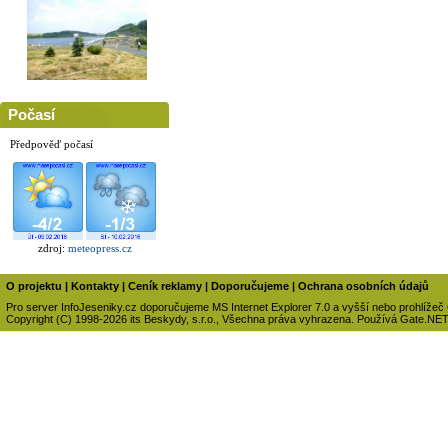
Počasí
Předpověď počasí
zdroj:
meteopress.cz
O projektu
|
Kontakty
|
Ceník reklamy
|
Doporučujeme
|
Ochrana osobních údajů
Pro server InfoJeseniky.cz doporučujeme MS Internet Explorer 7.0 a vyšší nebo prohlížeč
Copyright (C) 1998-2026 its Beskydy, s.r.o., Všechna práva vyhrazena. Používá Gate.NE