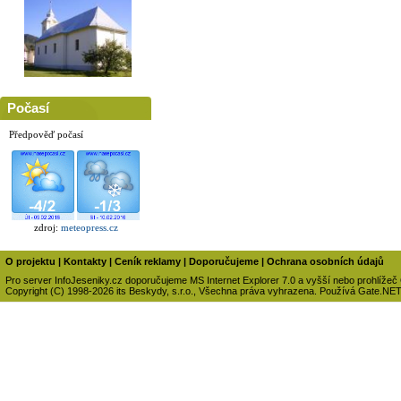
Počasí
Předpověď počasí
zdroj:
meteopress.cz
O projektu
|
Kontakty
|
Ceník reklamy
|
Doporučujeme
|
Ochrana osobních údajů
Pro server InfoJeseniky.cz doporučujeme MS Internet Explorer 7.0 a vyšší nebo prohlížeč
Copyright (C) 1998-2026 its Beskydy, s.r.o., Všechna práva vyhrazena. Používá Gate.NE