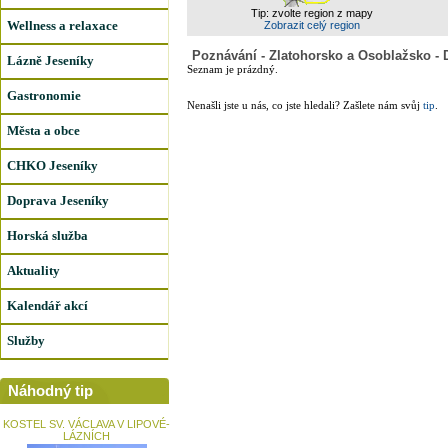
Tip: zvolte region z mapy
Wellness a relaxace
Zobrazit celý region
Poznávání - Zlatohorsko a Osoblažsko - 
Lázně Jeseníky
Seznam je prázdný.
Gastronomie
Nenašli jste u nás, co jste hledali? Zašlete nám svůj
tip
.
Města a obce
CHKO Jeseníky
Doprava Jeseníky
Horská služba
Aktuality
Kalendář akcí
Služby
Náhodný tip
KOSTEL SV. VÁCLAVA V LIPOVÉ-
LÁZNÍCH