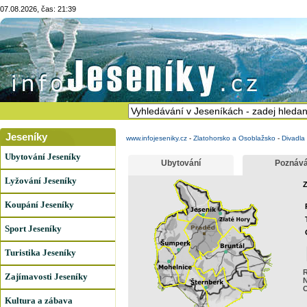
07.08.2026, čas: 21:39
Jeseníky
www.infojeseniky.cz
-
Zlatohorsko a Osoblažsko
-
Divadla
Ubytování Jeseníky
Ubytování
Poznává
Lyžování Jeseníky
Z
Koupání Jeseníky
Sport Jeseníky
Turistika Jeseníky
R
Zajímavosti Jeseníky
N
Kultura a zábava