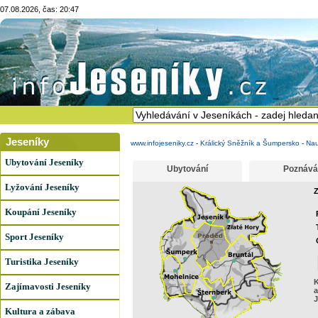
07.08.2026, čas: 20:47
Jeseníky
www.infojeseniky.cz
-
Králický Sněžník a Šumpersko
-
Nau
Ubytování Jeseníky
Ubytování
Poznává
Lyžování Jeseníky
Z
Koupání Jeseníky
Sport Jeseníky
Turistika Jeseníky
K
Zajímavosti Jeseníky
a
J
Kultura a zábava