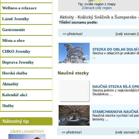
Tip: zvolte region z mapy
Wellness a relaxace
Zobrazit celý region
Aktivity - Králický Sněžník a Šumpersko 
Lázně Jeseníky
Třídění seznamu podle:
Gastronomie
<< předchozí
[celý seznam (
Města a obce
STEZKA DO OBLAK DOLNÍ
CHKO Jeseníky
Stezka v oblacích je unikátní 
...
Doprava Jeseníky
Naučné stezky
Horská služba
Aktuality
NAUČNÁ STEZKA BÍLÁ OPA
Stezka jedním z nejkrásnějšíc
Studánkou ...
Kalendář akcí
Služby
STAMICHMANOVA NAUČNÁ 
Naučná stezka vychází od parko
lanovky ...
Náhodný tip
ZÁMEK LINHARTOVY
<< předchozí
[celý seznam (