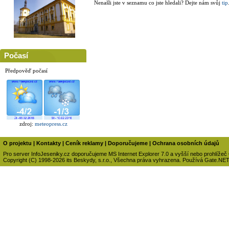
Nenašli jste v seznamu co jste hledali? Dejte nám svůj
tip
Počasí
Předpověď počasí
zdroj:
meteopress.cz
O projektu
|
Kontakty
|
Ceník reklamy
|
Doporučujeme
|
Ochrana osobních údajů
Pro server InfoJeseniky.cz doporučujeme MS Internet Explorer 7.0 a vyšší nebo prohlížeč
Copyright (C) 1998-2026 its Beskydy, s.r.o., Všechna práva vyhrazena. Používá Gate.NE