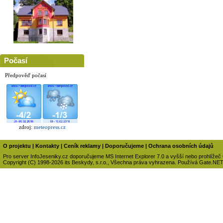
Počasí
Předpověď počasí
zdroj:
meteopress.cz
O projektu
|
Kontakty
|
Ceník reklamy
|
Doporučujeme
|
Ochrana osobních údajů
Pro server InfoJeseniky.cz doporučujeme MS Internet Explorer 7.0 a vyšší nebo prohlížeč
Copyright (C) 1998-2026 its Beskydy, s.r.o., Všechna práva vyhrazena. Používá Gate.NE