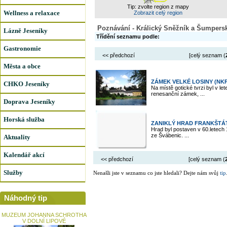
Tip: zvolte region z mapy
Wellness a relaxace
Zobrazit celý region
Poznávání - Králický Sněžník a Šumpersk
Lázně Jeseníky
Třídění seznamu podle:
Gastronomie
<< předchozí
[celý seznam (
Města a obce
ZÁMEK VELKÉ LOSINY (NKP
CHKO Jeseníky
Na místě gotické tvrzi byl v l
renesanční zámek, ...
Doprava Jeseníky
Horská služba
ZANIKLÝ HRAD FRANKŠTÁ
Hrad byl postaven v 60.letech 1
ze Švábenic. ...
Aktuality
Kalendář akcí
<< předchozí
[celý seznam (
Služby
Nenašli jste v seznamu co jste hledali? Dejte nám svůj
tip
Náhodný tip
MUZEUM JOHANNA SCHROTHA
V DOLNÍ LIPOVÉ