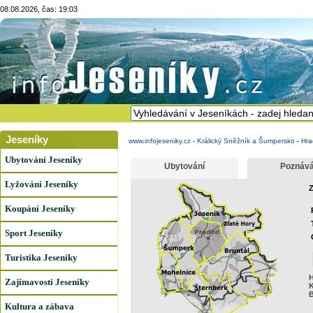
08.08.2026, čas: 19:03
Jeseníky
www.infojeseniky.cz
-
Králický Sněžník a Šumpersko
-
Hra
Ubytování Jeseníky
Ubytování
Poznává
Lyžování Jeseníky
Z
Koupání Jeseníky
Sport Jeseníky
Turistika Jeseníky
H
Zajímavosti Jeseníky
K
B
Kultura a zábava