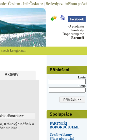
odce Českem - InfoČesko.cz
Beskydy.cz
inPhoto počasí
|
|
O projektu
Kontakty
Doporučujeme
Partneři
všech kategoriích
Přihlášení
Aktivity
Login
Heslo
Spolupráce
PARTNEŘI
ko
,
Králický Sněžník a
DOPORUČUJEME
Mohelnicko
,
Ceník reklamy
Přidat ubytování