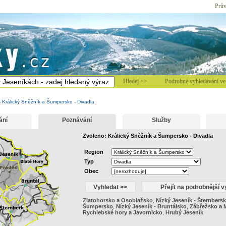
Prův
Hledej >>
Podrobné vyhledávání ve 
-
Králický Sněžník a Šumpersko
-
Divadla
ání
Poznávání
Služby
Zvoleno: Králický Sněžník a Šumpersko - Divadla
Region
Typ
Obec
Zlatohorsko a Osoblažsko
,
Nízký Jeseník - Šternbers
Šumpersko
,
Nízký Jeseník - Bruntálsko
,
Zábřežsko a 
Rychlebské hory a Javornicko
,
Hrubý Jeseník