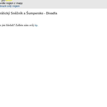
zvolte region z mapy
razit celý region
rálický Sněžník a Šumpersko - Divadla
co jste hledali? Zašlete nám svůj
tip
.