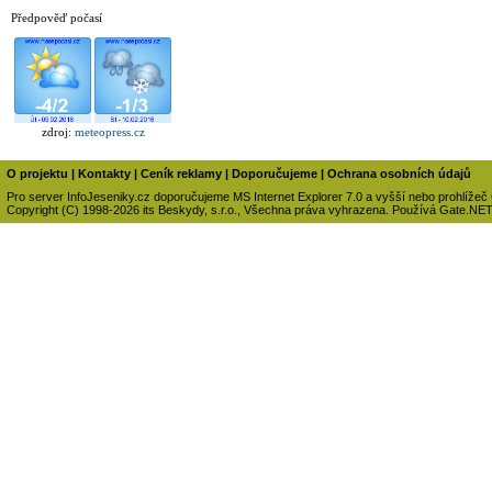
Předpověď počasí
zdroj:
meteopress.cz
O projektu
|
Kontakty
|
Ceník reklamy
|
Doporučujeme
|
Ochrana osobních údajů
Pro server InfoJeseniky.cz doporučujeme MS Internet Explorer 7.0 a vyšší nebo prohlížeč
Copyright (C) 1998-2026 its Beskydy, s.r.o., Všechna práva vyhrazena. Používá Gate.NE