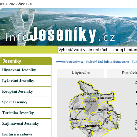
09.08.2026, čas: 12:01
Jeseníky
www.infojeseniky.cz
-
Králický Sněžník a Šumpersko
-
Tur
Ubytování Jeseníky
Ubytování
Poznává
Lyžování Jeseníky
Z
Koupání Jeseníky
Sport Jeseníky
Turistika Jeseníky
Z
Zajímavosti Jeseníky
Kultura a zábava