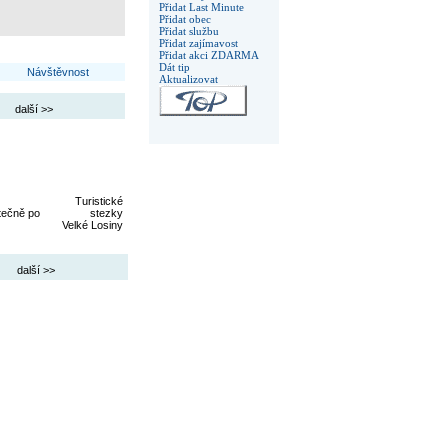
Přidat Last Minute
Přidat obec
Přidat službu
Přidat zajímavost
Přidat akci ZDARMA
Dát tip
Návštěvnost
Aktualizovat
další >>
Turistické
tečně po
stezky
Velké Losiny
další >>