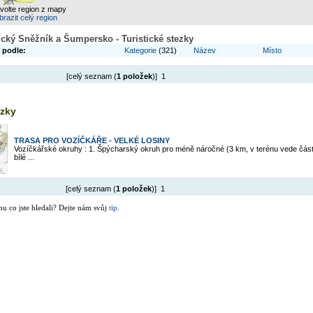
zvolte region z mapy
razit celý region
lický Sněžník a Šumpersko - Turistické stezky
 podle:
Kategorie
(321)
Název
Místo
[celý seznam (
1 položek
)] 1
ezky
TRASA PRO VOZÍČKÁŘE - VELKÉ LOSINY
Vozíčkářské okruhy : 1. Špýcharský okruh pro méně náročné (3 km, v terénu vede čás
bílé ...
[celý seznam (
1 položek
)] 1
mu co jste hledali? Dejte nám svůj
tip
.