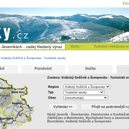
Prův
Hledej >>
Podrobné vyhledávání ve 
-
Králický Sněžník a Šumpersko
-
Turistické stezky
ání
Poznávání
Služby
Zvoleno: Králický Sněžník a Šumpersko - Turistické s
Region
Typ
Obec
Nízký Jeseník - Šternbersko
,
Zlatohorsko a Osoblažs
Zábřežsko a Mohelnicko
,
Rychlebské hory a Javornic
Bruntálsko
,
Králický Sněžník a Šumpersko