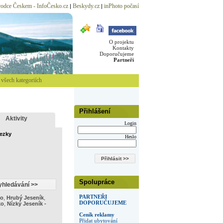
odce Českem - InfoČesko.cz
Beskydy.cz
inPhoto počasí
|
|
O projektu
Kontakty
Doporučujeme
Partneři
všech kategoriích
Přihlášení
Aktivity
Login
tezky
Heslo
Spolupráce
PARTNEŘI
ko
,
Hrubý Jeseník
,
DOPORUČUJEME
ko
,
Nízký Jeseník -
Ceník reklamy
Přidat ubytování