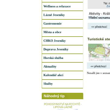
Tip: 
Wellness a relaxace
Zob
Aktivity - Krá
Lázně Jeseníky
Třídění seznamu
Gastronomie
<< předchozí
Města a obce
Turistické st
CHKO Jeseníky
Doprava Jeseníky
Horská služba
Aktuality
<< předchozí
Nenašli jste v sezna
Kalendář akcí
Služby
Náhodný tip
POHOSTINSTVÍ NA RYCHTĚ -
LIPOVÁ-LÁZNĚ