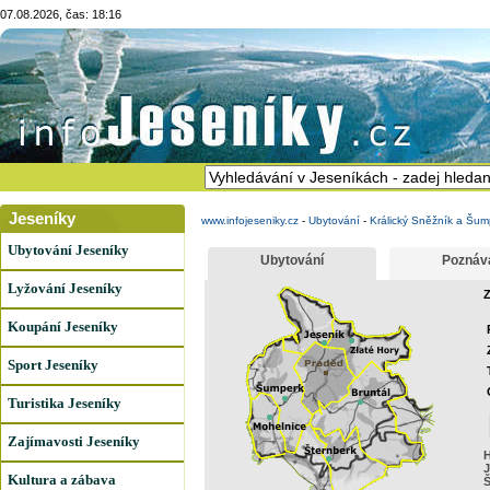
07.08.2026, čas: 18:16
Jeseníky
www.infojeseniky.cz
-
Ubytování
-
Králický Sněžník a Šum
Ubytování Jeseníky
Ubytování
Poznáv
Lyžování Jeseníky
Z
Koupání Jeseníky
Sport Jeseníky
Turistika Jeseníky
Zajímavosti Jeseníky
H
J
Kultura a zábava