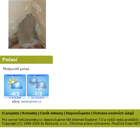
Počasí
Předpověď počasí
zdroj:
meteopress.cz
O projektu
|
Kontakty
|
Ceník reklamy
|
Doporučujeme
|
Ochrana osobních údajů
Pro server InfoJeseniky.cz doporučujeme MS Internet Explorer 7.0 a vyšší nebo prohlížeč
Copyright (C) 1998-2026 its Beskydy, s.r.o., Všechna práva vyhrazena. Používá Gate.NE