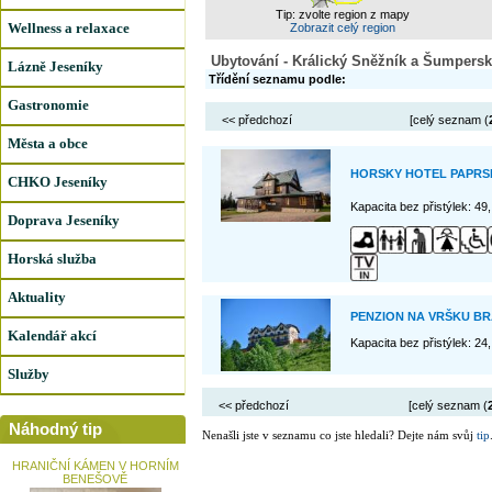
Tip: zvolte region z mapy
Wellness a relaxace
Zobrazit celý region
Ubytování - Králický Sněžník a Šumpersk
Lázně Jeseníky
Třídění seznamu podle:
Gastronomie
<< předchozí
[celý seznam (
Města a obce
HORSKY HOTEL PAPRS
CHKO Jeseníky
Kapacita bez přistýlek: 49
Doprava Jeseníky
Horská služba
Aktuality
PENZION NA VRŠKU B
Kalendář akcí
Kapacita bez přistýlek: 24
Služby
<< předchozí
[celý seznam (
Náhodný tip
Nenašli jste v seznamu co jste hledali? Dejte nám svůj
tip
HRANIČNÍ KÁMEN V HORNÍM
BENEŠOVĚ