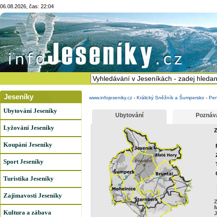
06.08.2026, čas: 22:04
Jeseníky
www.infojeseniky.cz
-
Králický Sněžník a Šumpersko
-
Pen
Ubytování Jeseníky
Ubytování
Poznáv
Lyžování Jeseníky
Z
Koupání Jeseníky
Sport Jeseníky
Turistika Jeseníky
Zajímavosti Jeseníky
Z
Kultura a zábava
J