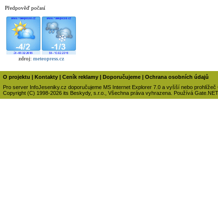
Předpověď počasí
zdroj:
meteopress.cz
O projektu
|
Kontakty
|
Ceník reklamy
|
Doporučujeme
|
Ochrana osobních údajů
Pro server InfoJeseniky.cz doporučujeme MS Internet Explorer 7.0 a vyšší nebo prohlížeč
Copyright (C) 1998-2026 its Beskydy, s.r.o., Všechna práva vyhrazena. Používá Gate.NE