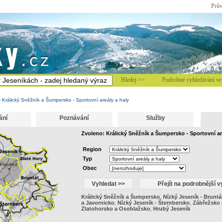
Prův
Hledej >>
Podrobné vyhledávání ve 
-
Králický Sněžník a Šumpersko
-
Sportovní areály a haly
ání
Poznávání
Služby
Zvoleno: Králický Sněžník a Šumpersko - Sportovní ar
Region
Typ
Obec
Králický Sněžník a Šumpersko
,
Nízký Jeseník - Bruntá
a Javornicko
,
Nízký Jeseník - Šternbersko
,
Zábřežsko 
Zlatohorsko a Osoblažsko
,
Hrubý Jeseník