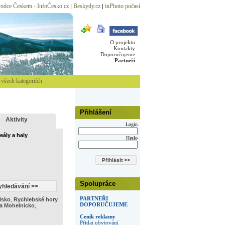
odce Českem - InfoČesko.cz
Beskydy.cz
inPhoto počasí
|
|
O projektu
Kontakty
Doporučujeme
Partneři
všech kategoriích
Přihlášení
Aktivity
Login
eály a haly
Heslo
Spolupráce
PARTNEŘI
lsko
,
Rychlebské hory
DOPORUČUJEME
a Mohelnicko
,
Ceník reklamy
Přidat ubytování