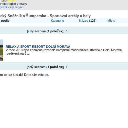
zvolte region z mapy
razit celý region
álický Sněžník a Šumpersko - Sportovní areály a haly
 podle:
Kategorie
Název
(123)
Místo
[celý seznam (
1 položek
)] 1
RELAX A SPORT RESORT DOLNÍ MORAVA
V roce 2010 byla zahájena rozsáhlá kompletní modernizace střediska Dolní Morava,
rozdělená na 3 ...
[celý seznam (
1 položek
)] 1
mu co jste hledali? Dejte nám svůj
tip
.