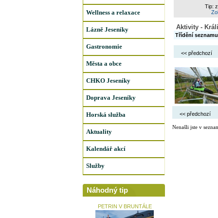
Tip: 
Wellness a relaxace
Zob
Aktivity - Kr
Lázně Jeseníky
Třídění seznamu
Gastronomie
<< předchozí
Města a obce
CHKO Jeseníky
Doprava Jeseníky
Horská služba
<< předchozí
Nenašli jste v sezna
Aktuality
Kalendář akcí
Služby
Náhodný tip
PETRIN V BRUNTÁLE