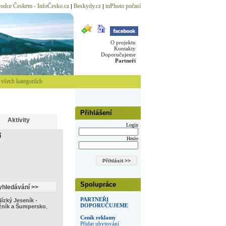
odce Českem - InfoČesko.cz
Beskydy.cz
inPhoto počasí
|
|
O projektu
Kontakty
Doporučujeme
Partneři
všech kategoriích
Přihlášení
Aktivity
Login
í
Heslo
Spolupráce
PARTNEŘI
ízký Jeseník -
DOPORUČUJEME
žník a Šumpersko
,
Ceník reklamy
Přidat ubytování