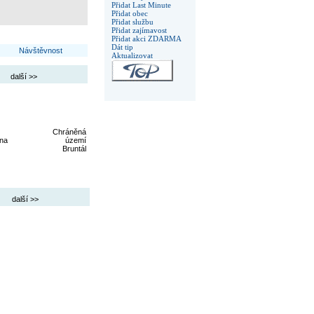
Přidat Last Minute
Přidat obec
Přidat službu
Přidat zajímavost
Přidat akci ZDARMA
Dát tip
Návštěvnost
Aktualizovat
další >>
Chráněná
 na
území
Bruntál
další >>