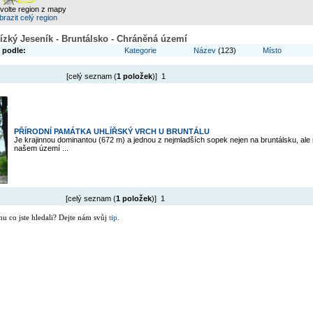
zvolte region z mapy
razit celý region
ízký Jeseník - Bruntálsko - Chráněná území
 podle:
Kategorie
Název
(123)
Místo
[celý seznam (
1 položek
)] 1
PŘÍRODNÍ PAMÁTKA UHLÍŘSKÝ VRCH U BRUNTÁLU
Je krajinnou dominantou (672 m) a jednou z nejmladších sopek nejen na bruntálsku, ale
našem území ...
[celý seznam (
1 položek
)] 1
mu co jste hledali? Dejte nám svůj
tip
.