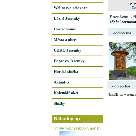
Tip: 
Wellness a relaxace
Zob
Poznávání - N
Lázně Jeseníky
Třídění seznamu
Gastronomie
<< předchozí
Města a obce
CHKO Jeseníky
Doprava Jeseníky
Horská služba
Aktuality
<< předchozí
Kalendář akcí
Nenašli jste v sezna
Služby
Náhodný tip
PŘEHRADA SLEZSKÁ HARTA