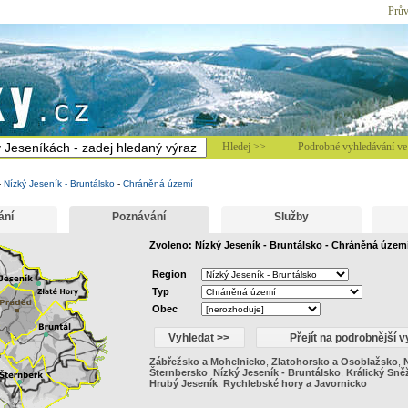
Prův
Hledej >>
Podrobné vyhledávání ve 
-
Nízký Jeseník - Bruntálsko
-
Chráněná území
ání
Poznávání
Služby
Zvoleno: Nízký Jeseník - Bruntálsko - Chráněná územ
Region
Typ
Obec
Zábřežsko a Mohelnicko
,
Zlatohorsko a Osoblažsko
,
N
Šternbersko
,
Nízký Jeseník - Bruntálsko
,
Králický Sně
Hrubý Jeseník
,
Rychlebské hory a Javornicko