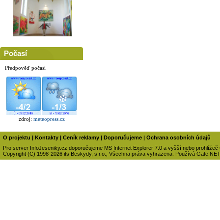
Počasí
Předpověď počasí
zdroj:
meteopress.cz
O projektu
|
Kontakty
|
Ceník reklamy
|
Doporučujeme
|
Ochrana osobních údajů
Pro server InfoJeseniky.cz doporučujeme MS Internet Explorer 7.0 a vyšší nebo prohlížeč
Copyright (C) 1998-2026 its Beskydy, s.r.o., Všechna práva vyhrazena. Používá Gate.NE