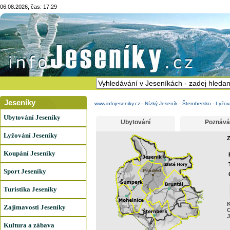
06.08.2026, čas: 17:29
Jeseníky
www.infojeseniky.cz
-
Nízký Jeseník - Šternbersko
-
Lyžov
Ubytování Jeseníky
Ubytování
Poznává
Lyžování Jeseníky
Z
Koupání Jeseníky
Sport Jeseníky
Turistika Jeseníky
K
Zajímavosti Jeseníky
J
Kultura a zábava