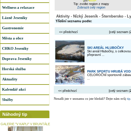
Tip: zvolte region z mapy
Wellness a relaxace
Zobrazit celý region
Aktivity - Nízký Jeseník - Šternbersko - L
Lázně Jeseníky
Třídění seznamu podle:
Gastronomie
<< předchozí
[celý seznam (
Města a obce
SKI AREÁL HLUBOČKY
CHKO Jeseníky
Ski areál Hlubočky, s celkovou
přepravní ...
Doprava Jeseníky
Horská služba
PARK SPORTU HRUBÁ VO
CELOROČNÍ sportovně zábavní a
...
Aktuality
Kalendář akcí
<< předchozí
[celý seznam (
Nenašli jste v seznamu co jste hledali? Dejte nám svůj
tip
Služby
Náhodný tip
GALERIE "V KAPLI" V BRUNTÁLE