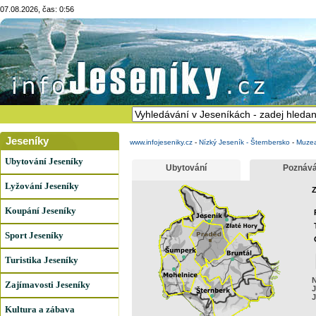
07.08.2026, čas: 0:56
Jeseníky
www.infojeseniky.cz
-
Nízký Jeseník - Šternbersko
-
Muze
Ubytování Jeseníky
Ubytování
Poznává
Lyžování Jeseníky
Z
Koupání Jeseníky
Sport Jeseníky
Turistika Jeseníky
N
Zajímavosti Jeseníky
J
J
Kultura a zábava