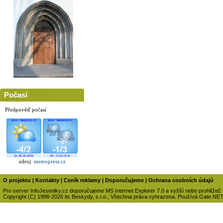
Počasí
Předpověď počasí
zdroj:
meteopress.cz
O projektu
|
Kontakty
|
Ceník reklamy
|
Doporučujeme
|
Ochrana osobních údajů
Pro server InfoJeseniky.cz doporučujeme MS Internet Explorer 7.0 a vyšší nebo prohlížeč
Copyright (C) 1998-2026 its Beskydy, s.r.o., Všechna práva vyhrazena. Používá Gate.NE