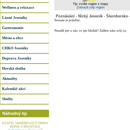
Tip: zvolte region z mapy
Wellness a relaxace
Zobrazit celý region
Poznávání - Nízký Jeseník - Šternbersko
Lázně Jeseníky
Seznam je prázdný.
Gastronomie
Nenašli jste u nás, co jste hledali? Zašlete nám svůj
tip
.
Města a obce
CHKO Jeseníky
Doprava Jeseníky
Horská služba
Aktuality
Kalendář akcí
Služby
Náhodný tip
KOSTEL NANEBEVZETÍ PANNY
MARIE V BRUNTÁLE