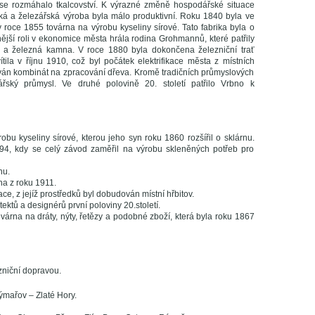
ho se rozmáhalo tkalcovství. K výrazné změně hospodářské situace
ská a železářská výroba byla málo produktivní. Roku 1840 byla ve
roce 1855 továrna na výrobu kyseliny sírové. Tato fabrika byla o
ější roli v ekonomice města hrála rodina Grohmannů, které patřily
oje a železná kamna. V roce 1880 byla dokončena železniční trať
tila v říjnu 1910, což byl počátek elektrifikace města z místních
ován kombinát na zpracování dřeva. Kromě tradičních průmyslových
kářský průmysl. Ve druhé polovině 20. století patřilo Vrbno k
obu kyseliny sírové, kterou jeho syn roku 1860 rozšířil o sklárnu.
894, kdy se celý závod zaměřil na výrobu skleněných potřeb pro
nu.
na z roku 1911.
ce, z jejíž prostředků byl dobudován místní hřbitov.
ektů a designérů první poloviny 20.století.
na na dráty, nýty, řetězy a podobné zboží, která byla roku 1867
zniční dopravou.
Rýmařov – Zlaté Hory.