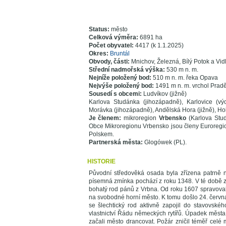
Status:
město
Celková výměra:
6891 ha
Počet obyvatel:
4417 (k 1.1.2025)
Okres:
Bruntál
Obvody, části:
Mnichov, Železná, Bílý Potok a Vid
Střední nadmořská výška:
530 m n. m.
Nejníže položený bod:
510 m n. m. řeka Opava
Nejvýše položený bod:
1491 m n. m. vrchol Prad
Sousedí s obcemi:
Ludvíkov (jižně)
Karlova Studánka (jihozápadně), Karlovice (vý
Morávka (jihozápadně), Andělská Hora (jižně), Ho
Je členem:
mikroregion
Vrbensko
(Karlova Stud
Obce Mikroregionu Vrbensko jsou členy Euroregion
Polskem.
Partnerská města:
Glogówek (PL).
HISTORIE
Původní středověká osada byla zřízena patrně 
písemná zmínka pochází z roku 1348. V té době zde
bohatý rod pánů z Vrbna. Od roku 1607 spravoval 
na svobodné horní město. K tomu došlo 24. června
se šlechtický rod aktivně zapojil do stavovskéh
vlastnictví Řádu německých rytířů. Úpadek města 
začali město drancovat. Požár zničil téměř celé