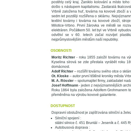
postihly celý kraj. Zaniklo kolování a místo to
došlo s nástupem kapitalismu. Zastaralá tkalcov
Vrbně založena huť, továrna na kovové zboží a v 
sedm let později rozšířena o sklárnu. Nejvýznamn
textilní továrny i továrna na kovové zboží, str
Milotice-Vrbno. První žárovka ve městě se rozsví
elektráren. Počátkem 50. let byl ve Vrbně vybud
odvětví se v 60. letech začal rozvíjet plasti
nejprůmyslovějším městům naší republiky.
OSOBNOSTI
Moritz Richter
- roku 1855 založil továrnu na výr
Kyselina sírová se zde přestala vyrábět roku 1
domácnost.
Adolf Richter
– rozšířil továrnu svého otce o sklár
Ot. Kloske
– autor první tištěné kroniky města Vrb
M. A. Rössler
– spolumajitel firmy, zakladatel nada
Josef Hoffmann
- jeden z nejvýznamnějších archit
Roku 1864 byla založena Adolfem Grohmanem továr
přeměněna na výrobu kovové galanterie.
DOSTUPNOST
Dopravní obslužnost je zajišťována silniční a žele
Silniční spojení :
státní silnice č. 451 Bruntál – Jeseník a č. 445 
Autobusová doprava :