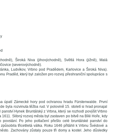
ly
ěd
chodně), Široká Niva (jihovýchodně), Světlá Hora (jižně), Malá
lčovice (severovýchodně).
ánka, Ludvíkov, Vrbno pod Pradědem, Karlovice a Široká Niva).
u Praděd, který byl založen pro rozvoj přeshraniční spolupráce s
na úpatí Zámecké hory pod ochranou hradu Fürstenwalde. První
 byla rozvinuta těžba rud. V polovině 15. století si hrad pronajal
panství Hynek Bruntálský z Vrbna, který se rozhodl povýšit Vrbno
 1611. Slibný rozvoj města byl zastaven po bitvě na Bílé Hoře, kdy
o povstání. Po jeho potlačení přešlo celé bruntálské panství do
způsobila třicetiletá válka. Roku 1646 přitáhli k Vrbnu Švédové a
 město. Zachovány zůstaly pouze tři domy a kostel. Jeho důsledky