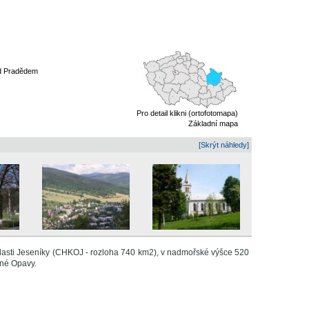
od Pradědem
Pro detail klikni (ortofotomapa)
Základní mapa
[Skrýt náhledy]
lasti Jeseníky (CHKOJ - rozloha 740 km2), v nadmořské výšce 520
rné Opavy.