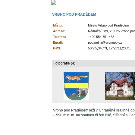
VRBNO POD PRADĚDEM
Místo:
Město Vrbno pod Pradědem
Adresa:
Nádražní 389, 793 26 Vrbno p
Telefon:
+420 554 751 468
Email:
podatelna@vrbnopp.cz
GPS:
50°7'5,340"N, 17°23'11,230"E
Fotografie (4)
Vrbno pod Pradědem leží v Chráněné krajinné ob
– 590 m n. m. na soutoku tří řek Bílé, Střední a Če