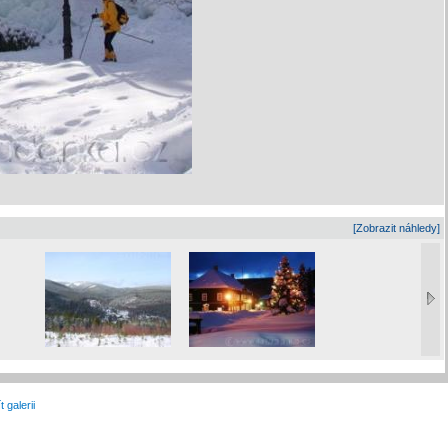
[Zobrazit náhledy]
t galerii