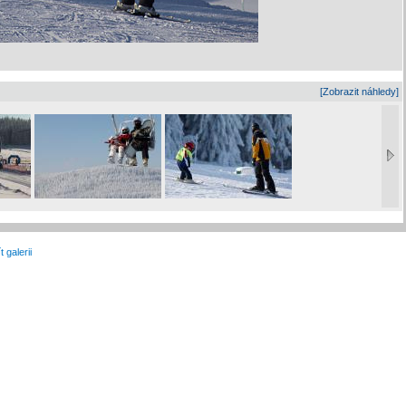
[Zobrazit náhledy]
t galerii