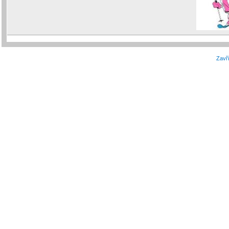
Zavří