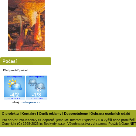
Počasí
Předpověď počasí
zdroj:
meteopress.cz
O projektu
|
Kontakty
|
Ceník reklamy
|
Doporučujeme
|
Ochrana osobních údajů
Pro server InfoJeseniky.cz doporučujeme MS Internet Explorer 7.0 a vyšší nebo prohlížeč
Copyright (C) 1998-2026 its Beskydy, s.r.o., Všechna práva vyhrazena. Používá Gate.NE