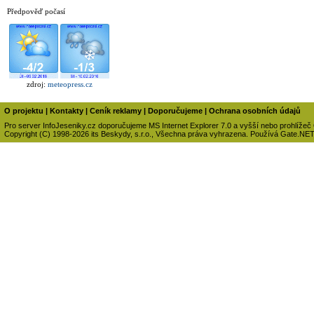
Předpověď počasí
zdroj:
meteopress.cz
O projektu
|
Kontakty
|
Ceník reklamy
|
Doporučujeme
|
Ochrana osobních údajů
Pro server InfoJeseniky.cz doporučujeme MS Internet Explorer 7.0 a vyšší nebo prohlížeč
Copyright (C) 1998-2026 its Beskydy, s.r.o., Všechna práva vyhrazena. Používá Gate.NE