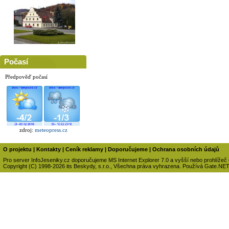
Počasí
Předpověď počasí
zdroj:
meteopress.cz
O projektu
|
Kontakty
|
Ceník reklamy
|
Doporučujeme
|
Ochrana osobních údajů
Pro server InfoJeseniky.cz doporučujeme MS Internet Explorer 7.0 a vyšší nebo prohlížeč
Copyright (C) 1998-2026 its Beskydy, s.r.o., Všechna práva vyhrazena. Používá Gate.NE