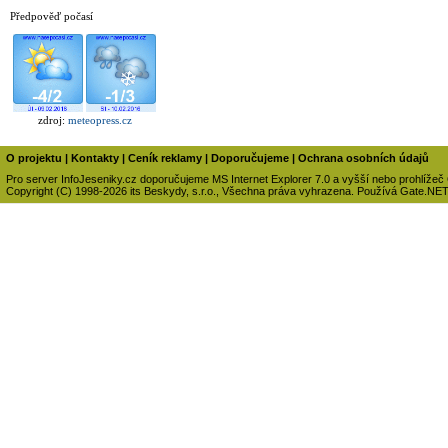
Předpověď počasí
zdroj:
meteopress.cz
O projektu
|
Kontakty
|
Ceník reklamy
|
Doporučujeme
|
Ochrana osobních údajů
Pro server InfoJeseniky.cz doporučujeme MS Internet Explorer 7.0 a vyšší nebo prohlížeč
Copyright (C) 1998-2026 its Beskydy, s.r.o., Všechna práva vyhrazena. Používá Gate.NE