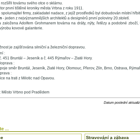
 rozšířil továrnu svého otce o sklárnu.
tor první tištěné kroniky města Vrbna z roku 1911.
 spolumajitel firmy, zakladatel nadace, z jejíž prostředků byl dobudován místní hřbit
n
- jeden z nejvýznamnějších architektů a designérů první poloviny 20.století.
 založena Adolfem Grohmanem továrna na dráty, nýty, řetězy a podobné zboží, 
ýrobu kovové galanterie.
nost je zajišťována silniční a železniční dopravou.
ní :
e č. 451 Bruntál – Jeseník a č. 445 Rýmařov – Zlaté Hory.
oprava :
oje směr Bruntál, Jeseník, Zlaté Hory, Olomouc, Přerov, Zlín, Brno, Ostrava, Rýmař
prava :
ce na trati z Milotic nad Opavou.
í : Město Vrbno pod Pradědem
Datum poslední aktuali
e ...
ce
Stravování a zábava