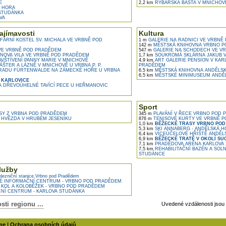
E
2,2 km
RYBÁŘSKÁ BAŠTA V MNICHOV
 HORA
STUDÁNKA
VA
zajímavosti
Kultura
FARNÍ KOSTEL SV. MICHALA VE VRBNĚ POD
1 m
GALERIE NA RADNICI VE VRBNĚ
142 m
MĚSTSKÁ KNIHOVNA VRBNO P
E VRBNĚ POD PRADĚDEM
547 m
GALERIE NA SCHODECH VE V
OVA VILA VE VRBNĚ POD PRADĚDEM
1,7 km
SOUKROMÁ SKLÁRNA JAKUB 
VŠTÍVENÍ PANNY MARIE V MNICHOVĚ
4,9 km
ART GALERIE PENSION V KAR
ÁŠTER A LÁZNĚ V MNICHOVĚ U VRBNA P. P.
PRADĚDEM
RADU FÜRTENWALDE NA ZÁMECKÉ HOŘE U VRBNA
6,5 km
MĚSTSKÁ KNIHOVNA ANDĚLS
6,5 km
MĚSTSKÉ MINIMUSEUM ANDĚ
 KARLOVICE
 DŘEVOÚHELNÉ TAVÍCÍ PECE U HEŘMANOVIC
Sport
Y Z VRBNA POD PRADĚDEM
345 m
PLAVÁNÍ V ŘECE VRBNO POD 
 HVĚZDA V HRUBÉM JESENÍKU
876 m
TENISOVÉ KURTY VE VRBNĚ 
1,0 km
BĚŽECKÉ TRASY VRBNO PO
5,3 km
SKI ANNABERG - ANDĚLSKÁ H
6,4 km
VÍCEÚČELOVÉ HŘÍŠTĚ ANDĚL
6,9 km
BĚŽECKÉ TRATĚ V OKOLÍ SU
7,1 km
PRADĚDOVA ARÉNA KARLOVA
7,5 km
REHABILITAČNÍ BAZÉN A SOL
STUDÁNCE
lužby
elezniční stanice Vrbno pod Pradědem
É INFORMAČNÍ CENTRUM - VRBNO POD PRADĚDEM
KOL A KOLOBĚŽEK - VRBNO POD PRADĚDEM
NÍ CENTRUM - KARLOVA STUDÁNKA
ti regionu ...
Uvedené vzdálenosti jsou
me
|
Ochrana osobních údajů