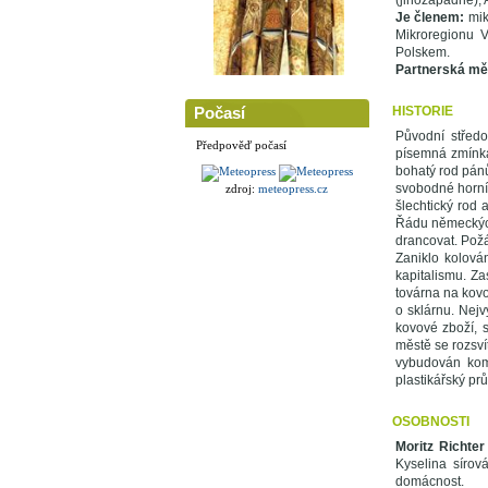
(jihozápadně), 
Je členem:
mik
Mikroregionu V
Polskem.
Partnerská mě
Počasí
HISTORIE
Původní střed
Předpověď počasí
písemná zmínka 
bohatý rod pánů
svobodné horní 
zdroj:
meteopress.cz
šlechtický rod 
Řádu německých 
drancovat. Požá
Zaniklo kolová
kapitalismu. Za
továrna na kovo
o sklárnu. Nejv
kovové zboží, 
městě se rozsvít
vybudován komb
plastikářský pr
OSOBNOSTI
Moritz Richter
Kyselina sírov
domácnost.