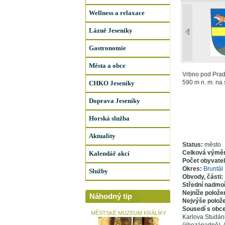
Wellness a relaxace
Lázně Jeseníky
Gastronomie
Města a obce
Vrbno pod Prad
590 m n. m. na s
CHKO Jeseníky
Doprava Jeseníky
Horská služba
Aktuality
Status:
město
Celková výmě
Kalendář akcí
Počet obyvate
Okres:
Bruntál
Služby
Obvody, části:
Střední nadmo
Nejníže polože
Náhodný tip
Nejvýše polož
Sousedí s obc
MĚSTSKÉ MUZEUM KRÁLÍKY
Karlova Studánk