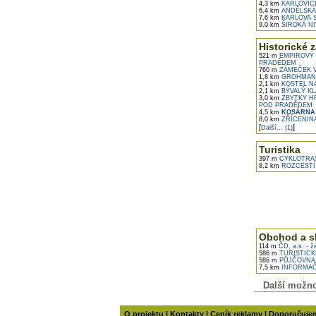
4,3 km
KARLOVIC
6,4 km
ANDĚLSKÁ
7,6 km
KARLOVA 
9,0 km
ŠIROKÁ NI
Historické 
521 m
EMPIROVÝ 
PRADĚDEM
760 m
ZÁMEČEK V
1,8 km
GROHMANN
2,1 km
KOSTEL NA
2,1 km
BÝVALÝ KL
3,0 km
ZBYTKY H
POD PRADĚDEM
4,5 km
KOSÁRNA
8,0 km
ZŘÍCENINA
[
]
Další... (1)
Turistika
397 m
CYKLOTRAS
8,2 km
ROZCESTÍ
Obchod a s
114 m
ČD, a.s. - ž
586 m
TURISTICK
586 m
PŮJČOVNA 
7,5 km
INFORMAČ
Další možnos
O projektu
|
Kontakty
|
Ceník reklamy
|
Doporučuje