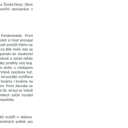
a Široká Niva). Obce
aniční spolupráce s
Fürstenwalde. První
letí si hrad pronajal
hodl povýšit Vrbno na
 na Bílé Hoře, kdy se
panství do vlastnictví
védové a začali město
y postihly celý kraj.
ace došlo s nástupem
e Vrbně založena huť,
 let později rozšířena
 továrny i továrna na
no. První žárovka ve
m 50. let byl ve Vrbně
etech začal rozvíjet
republiky.
0 rozšířil o sklárnu.
kleněných potřeb pro