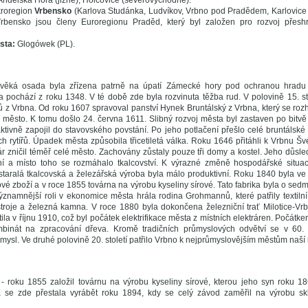
Andělská Hora (jižně), Holčovice (severovýchodně).
roregion
Vrbensko
(Karlova Studánka, Ludvíkov, Vrbno pod Pradědem, Karlovice 
rbensko jsou členy Euroregionu Praděd, který byl založen pro rozvoj přeshr
sta:
Glogówek (PL).
ověká osada byla zřízena patrně na úpatí Zámecké hory pod ochranou hradu 
pochází z roku 1348. V té době zde byla rozvinuta těžba rud. V polovině 15. sto
 z Vrbna. Od roku 1607 spravoval panství Hynek Bruntálský z Vrbna, který se roz
město. K tomu došlo 24. června 1611. Slibný rozvoj města byl zastaven po bitvě
aktivně zapojil do stavovského povstání. Po jeho potlačení přešlo celé bruntálské 
rytířů. Úpadek města způsobila třicetiletá válka. Roku 1646 přitáhli k Vrbnu Š
r zničil téměř celé město. Zachovány zůstaly pouze tři domy a kostel. Jeho důsledk
ní a místo toho se rozmáhalo tkalcovství. K výrazné změně hospodářské situ
staralá tkalcovská a železářská výroba byla málo produktivní. Roku 1840 byla v
vé zboží a v roce 1855 továrna na výrobu kyseliny sírové. Tato fabrika byla o sedm
ýznamnější roli v ekonomice města hrála rodina Grohmannů, které patřily textilní
stroje a železná kamna. V roce 1880 byla dokončena železniční trať Milotice-Vrb
ila v říjnu 1910, což byl počátek elektrifikace města z místních elektráren. Počátke
inát na zpracování dřeva. Kromě tradičních průmyslových odvětví se v 60. l
ůmysl. Ve druhé polovině 20. století patřilo Vrbno k nejprůmyslovějším městům naší 
- roku 1855 založil továrnu na výrobu kyseliny sírové, kterou jeho syn roku 186
á se zde přestala vyrábět roku 1894, kdy se celý závod zaměřil na výrobu s