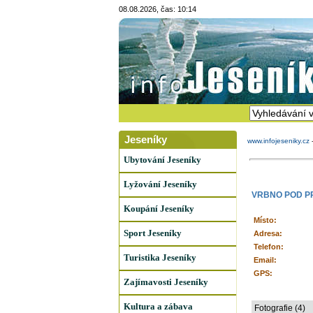
08.08.2026, čas: 10:14
Jeseníky
www.infojeseniky.cz
Ubytování Jeseníky
Lyžování Jeseníky
VRBNO POD 
Koupání Jeseníky
Místo:
Sport Jeseníky
Adresa:
Telefon:
Turistika Jeseníky
Email:
GPS:
Zajímavosti Jeseníky
Kultura a zábava
Fotografie (4)