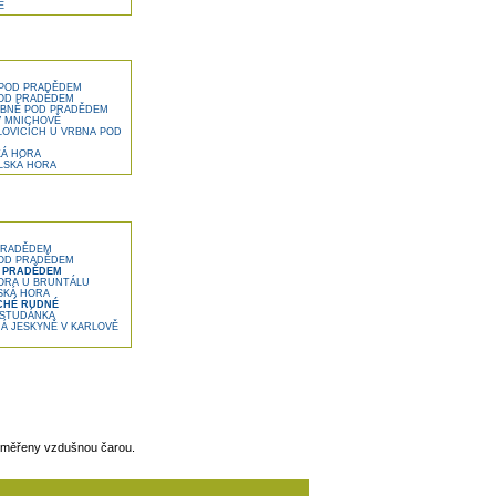
Ě
 POD PRADĚDEM
OD PRADĚDEM
RBNĚ POD PRADĚDEM
V MNICHOVĚ
LOVICÍCH U VRBNA POD
KÁ HORA
LSKÁ HORA
PRADĚDEM
POD PRADĚDEM
D PRADĚDEM
ORA U BRUNTÁLU
SKÁ HORA
CHÉ RUDNÉ
 STUDÁNKA
NÁ JESKYNĚ V KARLOVĚ
 měřeny vzdušnou čarou.