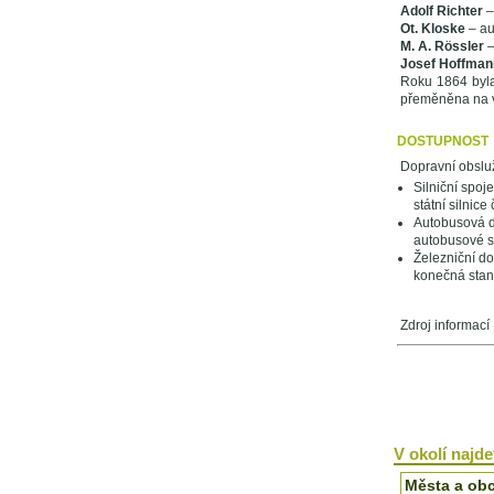
Adolf Richter
–
Ot. Kloske
– au
M. A. Rössler
–
Josef Hoffman
Roku 1864 byla
přeměněna na v
DOSTUPNOST
Dopravní obsluž
Silniční spoje
státní silnic
Autobusová d
autobusové sp
Železniční do
konečná stani
Zdroj informac
V okolí najdet
Města a ob