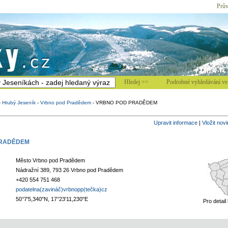
Prův
Hledej >>
Podrobné vyhledávání ve 
-
Hrubý Jeseník
-
Vrbno pod Pradědem
-
VRBNO POD PRADĚDEM
Upravit informace
|
Vložit nov
PRADĚDEM
Město Vrbno pod Pradědem
Nádražní 389, 793 26 Vrbno pod Pradědem
+420 554 751 468
podatelna(zavináč)vrbnopp(tečka)cz
50°7'5,340"N, 17°23'11,230"E
Pro detail