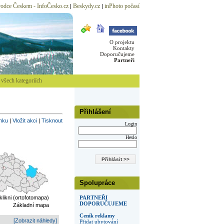
odce Českem - InfoČesko.cz
Beskydy.cz
inPhoto počasí
|
|
O projektu
Kontakty
Doporučujeme
Partneři
všech kategoriích
Přihlášení
inku
|
Vložit akci
|
Tisknout
Login
Heslo
Spolupráce
 klikni (ortofotomapa)
PARTNEŘI
DOPORUČUJEME
Základní mapa
Ceník reklamy
[Zobrazit náhledy]
Přidat ubytování