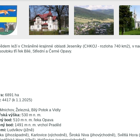
ědem leží v Chráněné krajinné oblasti Jeseníky (CHKOJ - rozloha 740 km2), v n
outoku tří řek Bílé, Střední a Černé Opavy.
ra:
6891 ha
l:
4417 (k 1.1.2025)
Mnichov, Železná, Bílý Potok a Vidly
řská výška:
530 m n. m.
ný bod:
510 m n. m. řeka Opava
ený bod:
1491 m n. m. vrchol Praděd
emi:
Ludvíkov (jižně)
a (jihozápadně), Karlovice (východně), Široká Niva (jihovýchodně), Světlá Hora 