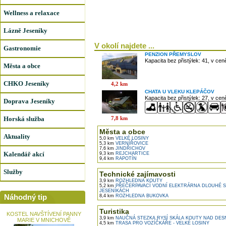
Wellness a relaxace
Lázně Jeseníky
V okolí najdete ...
Gastronomie
PENZION PŘEMYSLOV
Kapacita bez přistýlek: 41, v ce
Města a obce
CHKO Jeseníky
4,2 km
CHATA U VLEKU KLEPÁČOV
Kapacita bez přistýlek: 27, v ce
Doprava Jeseníky
Horská služba
7,8 km
Města a obce
Aktuality
5,0 km
VELKÉ LOSINY
5,3 km
VERNÍŘOVICE
7,6 km
JINDŘICHOV
Kalendář akcí
9,3 km
REJCHARTICE
9,4 km
RAPOTÍN
Služby
Technické zajímavosti
3,9 km
ROZHLEDNA KOUTY
5,2 km
PŘEČERPAVACÍ VODNÍ ELEKTRÁRNA DLOUHÉ 
JESENÍKÁCH
Náhodný tip
8,4 km
ROZHLEDNA BUKOVKA
Turistika
KOSTEL NAVŠTÍVENÍ PANNY
3,9 km
NAUČNÁ STEZKA RYSÍ SKÁLA KOUTY NAD DE
MARIE V MNICHOVĚ
4,5 km
TRASA PRO VOZÍČKÁŘE - VELKÉ LOSINY