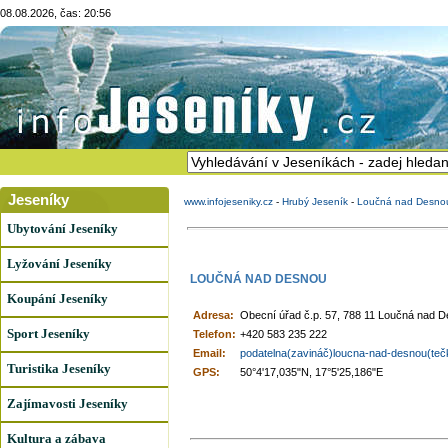
08.08.2026, čas: 20:56
Jeseníky
www.infojeseniky.cz
-
Hrubý Jeseník
-
Loučná nad Desno
Ubytování Jeseníky
Lyžování Jeseníky
LOUČNÁ NAD DESNOU
Koupání Jeseníky
Adresa:
Obecní úřad č.p. 57, 788 11 Loučná nad 
Sport Jeseníky
Telefon:
+420 583 235 222
Email:
podatelna(zavináč)loucna-nad-desnou(teč
Turistika Jeseníky
GPS:
50°4'17,035"N, 17°5'25,186"E
Zajímavosti Jeseníky
Kultura a zábava