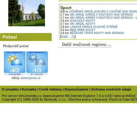
Sport
250 m
LYŽAŘSKÝ AREÁL KOCIÁN V LOUČNÉ NAD DES
2,7 km
SKI AREÁL KAREŠ V KOUTECH NAD DESNOU
2,7 km
SKI AREÁL KAREŠ V KOUTECH NAD DESNOU - 
3,6 km
DISCGOLF KOUTY
3,7 km
SKI AREÁL KOUTY
3,8 km
LANOVÁ DRÁHA DLOUHÉ STRÁNĚ
3,9 km
BIKE PARK KOUTY
3,9 km
BĚŽECKÉ TRATĚ KOUTY NAD DESNOU
Počasí
[
]
Další... (7)
Další možnosti regionu ...
Předpověď počasí
zdroj:
meteopress.cz
O projektu
|
Kontakty
|
Ceník reklamy
|
Doporučujeme
|
Ochrana osobních údajů
Pro server InfoJeseniky.cz doporučujeme MS Internet Explorer 7.0 a vyšší nebo prohlížeč
Copyright (C) 1998-2026 its Beskydy, s.r.o., Všechna práva vyhrazena. Používá Gate.NE