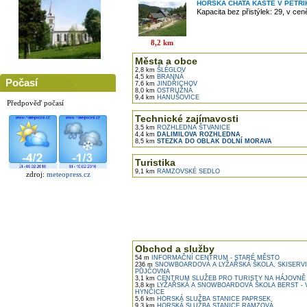
HORSKÁ CHATA KASTE V PETŘ
Kapacita bez přistýlek: 29, v ce
8,2 km
Města a obce
2,8 km
ŠLÉGLOV
4,5 km
BRANNÁ
Počasí
7,6 km
JINDŘICHOV
8,0 km
OSTRUŽNÁ
9,4 km
HANUŠOVICE
Předpověď počasí
Technické zajímavosti
3,5 km
ROZHLEDNA ŠTVANICE
4,4 km
DALIMILOVA ROZHLEDNA
8,5 km
STEZKA DO OBLAK DOLNÍ MORAVA
Turistika
9,1 km
RAMZOVSKÉ SEDLO
zdroj:
meteopress.cz
Obchod a služby
54 m
INFORMAČNÍ CENTRUM - STARÉ MĚSTO
236 m
SNOWBOARDOVÁ A LYŽAŘSKÁ ŠKOLA, SKISERVI
PŮJČOVNA
3,1 km
CENTRUM SLUŽEB PRO TURISTY NA HÁJOVNĚ
3,8 km
LYŽAŘSKÁ A SNOWBOARDOVÁ ŠKOLA BERST - 
HYNČICE
5,6 km
HORSKÁ SLUŽBA STANICE PAPRSEK
9,3 km
HORSKÁ SLUŽBA STANICE RAMZOVÁ