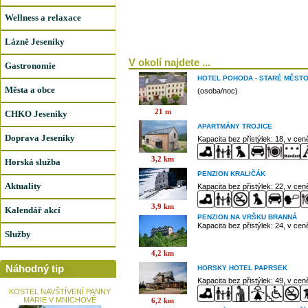
Wellness a relaxace
Lázně Jeseníky
V okolí najdete ...
Gastronomie
HOTEL POHODA - STARÉ MĚST
Města a obce
(osoba/noc)
21 m
CHKO Jeseníky
APARTMÁNY TROJICE
Doprava Jeseníky
Kapacita bez přistýlek: 18, v ce
3,2 km
Horská služba
PENZION KRALIČÁK
Aktuality
Kapacita bez přistýlek: 22, v ce
3,9 km
Kalendář akcí
PENZION NA VRŠKU BRANNÁ
Kapacita bez přistýlek: 24, v ce
Služby
4,2 km
Náhodný tip
HORSKY HOTEL PAPRSEK
Kapacita bez přistýlek: 49, v ce
KOSTEL NAVŠTÍVENÍ PANNY
MARIE V MNICHOVĚ
6,2 km