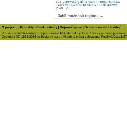
9,4 km
HORSKÁ SLUŽBA STANICE DOLNÍ MORAVA
9,4 km
INFORMAČNÍ CENTRUM DOLNÍ MORAVA
[
]
Další... (2)
Další možnosti regionu ...
O projektu
|
Kontakty
|
Ceník reklamy
|
Doporučujeme
|
Ochrana osobních údajů
Pro server InfoJeseniky.cz doporučujeme MS Internet Explorer 7.0 a vyšší nebo prohlížeč
Copyright (C) 1998-2026 its Beskydy, s.r.o., Všechna práva vyhrazena. Používá Gate.NE