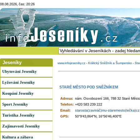
08.08.2026, čas: 20:26
Jeseníky
www.infojeseniky.cz
-
Králický Sněžník a Šumpersko
-
Sta
Ubytování Jeseníky
Lyžování Jeseníky
STARÉ MĚSTO POD SNĚŽNÍKEM
Koupání Jeseníky
Adresa:
nám. Osvobození 166, 788 32 Staré Měst
Sport Jeseníky
Telefon:
+420 583 239 222
Email:
starosta(zavináč)mu-staremesto(tečka)cz
Turistika Jeseníky
GPS:
50°9'43,864"N, 16°56'46,400"E
Zajímavosti Jeseníky
Kultura a zábava