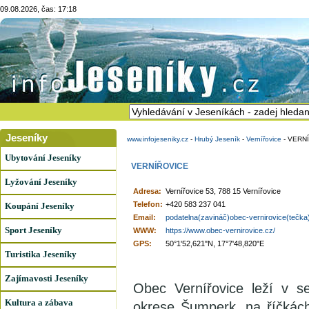
09.08.2026, čas: 17:18
Jeseníky
www.infojeseniky.cz
-
Hrubý Jeseník
-
Vernířovice
-
VERN
Ubytování Jeseníky
VERNÍŘOVICE
Lyžování Jeseníky
Adresa:
Vernířovice 53, 788 15 Vernířovice
Telefon:
+420 583 237 041
Koupání Jeseníky
Email:
podatelna(zavináč)obec-vernirovice(tečka
Sport Jeseníky
WWW:
https://www.obec-vernirovice.cz/
GPS:
50°1'52,621"N, 17°7'48,820"E
Turistika Jeseníky
Zajímavosti Jeseníky
Obec Vernířovice leží v s
Kultura a zábava
okrese Šumperk, na říčkác