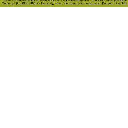
Copyright (C) 1998-2026 its Beskydy, s.r.o., Všechna práva vyhrazena. Používá Gate.NE