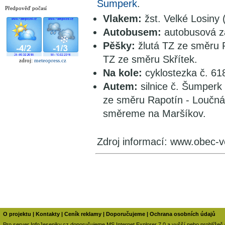
Šumperk
.
Předpověď počasí
Vlakem:
žst. Velké Losiny 
Autobusem:
autobusová za
Pěšky:
žlutá TZ ze směru 
TZ ze směru Skřítek.
zdroj:
meteopress.cz
Na kole:
cyklostezka č. 61
Autem:
silnice č. Šumperk -
ze směru Rapotín - Loučná
směreme na Maršíkov.
Zdroj informací: www.obec-v
O projektu
|
Kontakty
|
Ceník reklamy
|
Doporučujeme
|
Ochrana osobních údajů
Pro server InfoJeseniky.cz doporučujeme MS Internet Explorer 7.0 a vyšší nebo prohlížeč