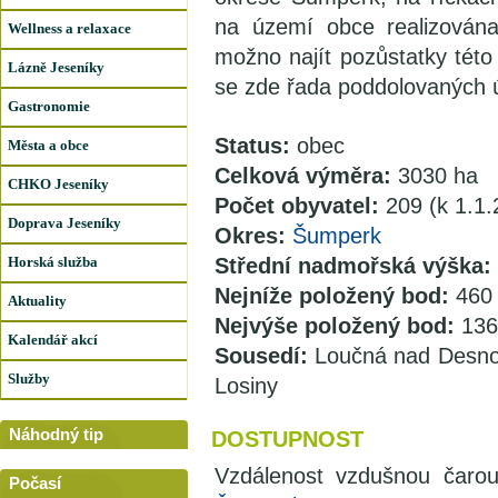
na území obce realizována
Wellness a relaxace
možno najít pozůstatky této
Lázně Jeseníky
se zde řada poddolovaných ú
Gastronomie
Status:
obec
Města a obce
Celková výměra:
3030 ha
CHKO Jeseníky
Počet obyvatel:
209 (k 1.1
Doprava Jeseníky
Okres:
Šumperk
Horská služba
Střední nadmořská výška:
Nejníže položený bod:
460 
Aktuality
Nejvýše položený bod:
136
Kalendář akcí
Sousedí:
Loučná nad Desnou
Služby
Losiny
Náhodný tip
DOSTUPNOST
Vzdálenost vzdušnou čar
Počasí