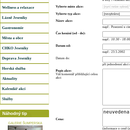
Vyberte místo akce:
Wellness a relaxace
Vyberte typ akce:
Lázně Jeseníky
Název akce:
např.: Posezení u c
Gastronomie
Čas konání (od - do):
Města a obce
např.:
10:30 - 18:0
Datum od:
CHKO Jeseníky
např.: 23.5.2002
Doprava Jeseníky
Datum do:
při jednodenní akci
Horská služba
Popis akce:
Váš komentář přibližující celou
akci
Aktuality
Kalendář akcí
Služby
Náhodný tip
Cena:
GALERIE ŠUMPERSKA
(informace o ceně (z