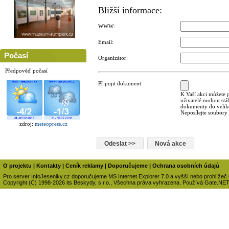
Bližší informace:
WWW:
Email:
Počasí
Organizátor:
Předpověď počasí
Připojit dokument:
K Vaší akci můžete p
uživatelé mohou stá
dokumenty do veliko
Neposílejte soubory
zdroj:
meteopress.cz
O projektu
|
Kontakty
|
Ceník reklamy
|
Doporučujeme
|
Ochrana osobních údajů
Pro server InfoJeseniky.cz doporučujeme MS Internet Explorer 7.0 a vyšší nebo prohlížeč
Copyright (C) 1998-2026 its Beskydy, s.r.o., Všechna práva vyhrazena. Používá Gate.NE