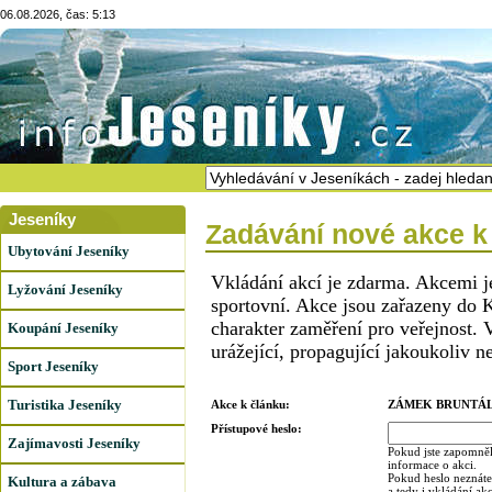
06.08.2026, čas: 5:13
Jeseníky
Zadávání nové akce k
Ubytování Jeseníky
Vkládání akcí je zdarma. Akcemi j
Lyžování Jeseníky
sportovní. Akce jsou zařazeny do K
charakter zaměření pro veřejnost. 
Koupání Jeseníky
urážející, propagující jakoukoliv n
Sport Jeseníky
Turistika Jeseníky
Akce k článku:
ZÁMEK BRUNTÁL
Přístupové heslo:
Zajímavosti Jeseníky
Pokud jste zapomněl
informace o akci.
Pokud heslo neznáte,
Kultura a zábava
a tedy i vkládání ak