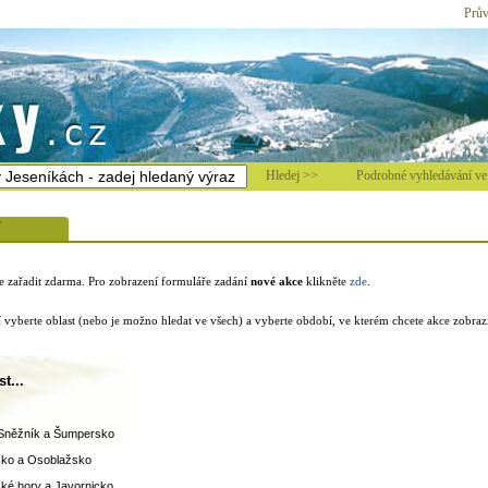
Prův
Hledej >>
Podrobné vyhledávání ve 
í
 zařadit zdarma. Pro zobrazení formuláře zadání
nové akce
klikněte
zde
.
 vyberte oblast (nebo je možno hledat ve všech) a vyberte období, ve kterém chcete akce zobrazi
t...
 Sněžník a Šumpersko
sko a Osoblažsko
ké hory a Javornicko