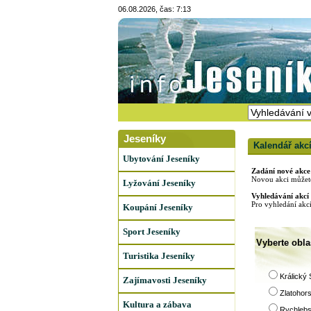
06.08.2026, čas: 7:13
Jeseníky
Kalendář akc
Ubytování Jeseníky
Zadání nové akce
Novou akci můžete
Lyžování Jeseníky
Vyhledávání akcí
Pro vyhledání akcí
Koupání Jeseníky
Sport Jeseníky
Vyberte oblas
Turistika Jeseníky
Králický
Zajímavosti Jeseníky
Zlatohor
Kultura a zábava
Rychlebs