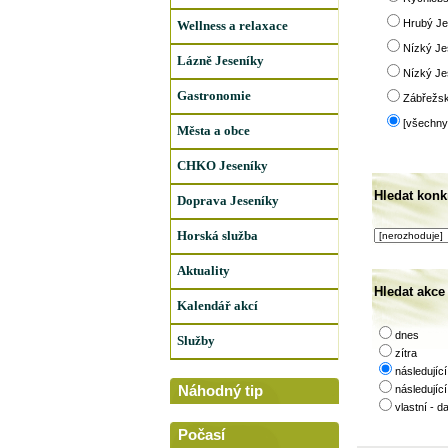
Hrubý Je
Wellness a relaxace
Nízký Je
Lázně Jeseníky
Nízký Je
Gastronomie
Zábřežsk
[všechny 
Města a obce
CHKO Jeseníky
Hledat konkr
Doprava Jeseníky
Horská služba
Aktuality
Hledat akce
Kalendář akcí
dnes
Služby
zítra
následující
Náhodný tip
následujíc
vlastní
- d
Počasí