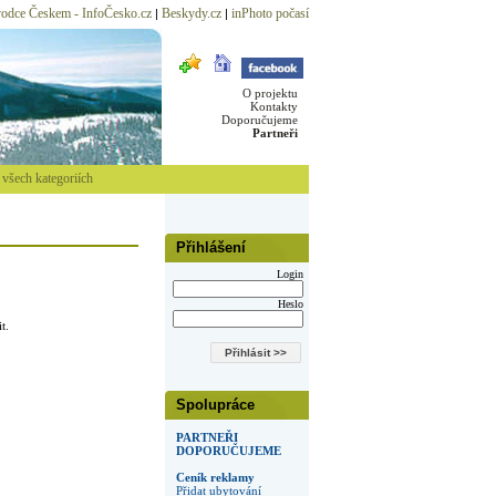
odce Českem - InfoČesko.cz
Beskydy.cz
inPhoto počasí
|
|
O projektu
Kontakty
Doporučujeme
Partneři
všech kategoriích
Přihlášení
Login
Heslo
t.
Spolupráce
PARTNEŘI
DOPORUČUJEME
Ceník reklamy
Přidat ubytování