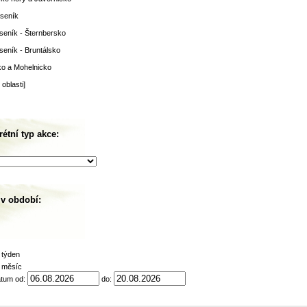
seník
seník - Šternbersko
seník - Bruntálsko
o a Mohelnicko
oblasti]
étní typ akce:
 v období:
 týden
í měsíc
atum od:
do: