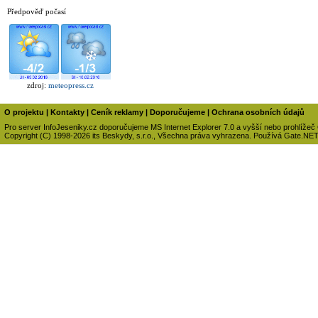
Předpověď počasí
zdroj:
meteopress.cz
O projektu
|
Kontakty
|
Ceník reklamy
|
Doporučujeme
|
Ochrana osobních údajů
Pro server InfoJeseniky.cz doporučujeme MS Internet Explorer 7.0 a vyšší nebo prohlížeč
Copyright (C) 1998-2026 its Beskydy, s.r.o., Všechna práva vyhrazena. Používá Gate.NE