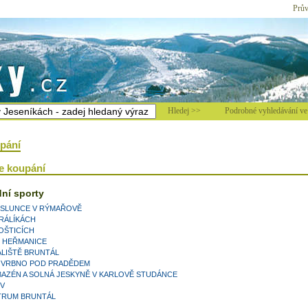
Prův
Hledej >>
Podrobné vyhledávání ve 
pání
ke koupání
dní sporty
SLUNCE V RÝMAŘOVĚ
KRÁLÍKÁCH
OŠTICÍCH
 HEŘMANICE
LIŠTĚ BRUNTÁL
E VRBNO POD PRADĚDEM
 BAZÉN A SOLNÁ JESKYNĚ V KARLOVĚ STUDÁNCE
V
TRUM BRUNTÁL