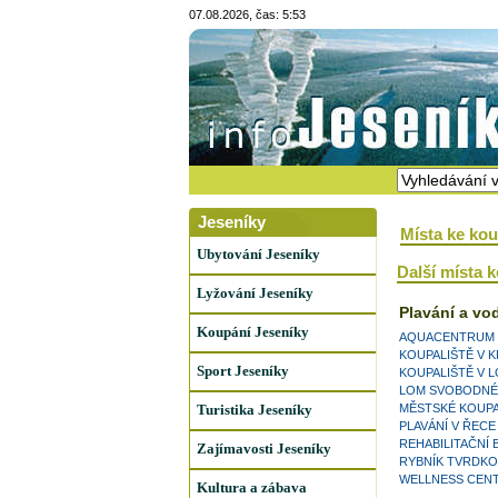
07.08.2026, čas: 5:53
Jeseníky
Místa ke kou
Ubytování Jeseníky
Další místa 
Lyžování Jeseníky
Plavání a vo
Koupání Jeseníky
AQUACENTRUM 
KOUPALIŠTĚ V 
Sport Jeseníky
KOUPALIŠTĚ V L
LOM SVOBODNÉ
Turistika Jeseníky
MĚSTSKÉ KOUPA
PLAVÁNÍ V ŘEC
REHABILITAČNÍ
Zajímavosti Jeseníky
RYBNÍK TVRDKO
WELLNESS CEN
Kultura a zábava