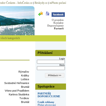
odce Českem - InfoČesko.cz
Beskydy.cz
inPhoto počasí
|
|
O projektu
Kontakty
Doporučujeme
Partneři
všech kategoriích
Přihlášení
Login
Heslo
Rýmařov
Králíky
Loštice
Svobodné Heřmanice
Spolupráce
Bruntál
Vrbno pod Pradědem
PARTNEŘI
Karlova Studánka
DOPORUČUJEME
Tvrdkov
Bruntál
Ceník reklamy
Přidat ubytování