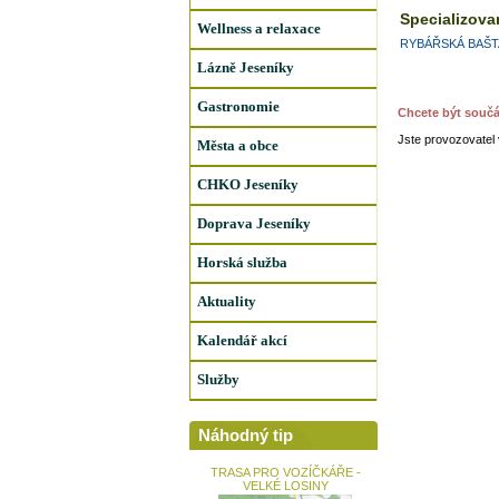
Specializova
Wellness a relaxace
RYBÁŘSKÁ BAŠT
Lázně Jeseníky
Gastronomie
Chcete být souč
Jste provozovatel 
Města a obce
CHKO Jeseníky
Doprava Jeseníky
Horská služba
Aktuality
Kalendář akcí
Služby
Náhodný tip
TRASA PRO VOZÍČKÁŘE -
VELKÉ LOSINY