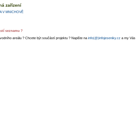
ná zařízení
A V MNICHOVĚ
ástí seznamu ?
vodního areálu ? Chcete být součástí projektu ? Napište na
info(@)infojeseniky.cz
a my Vás 