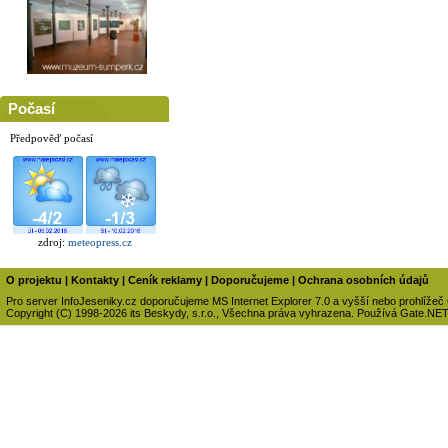
Počasí
Předpověď počasí
zdroj:
meteopress.cz
O projektu
|
Kontakty
|
Ceník reklamy
|
Doporučujeme
|
Ochrana osobních údajů
Pro server InfoJeseniky.cz doporučujeme MS Internet Explorer 7.0 a vyšší nebo prohlížeč
Copyright (C) 1998-2026 its Beskydy, s.r.o., Všechna práva vyhrazena. Používá Gate.NE