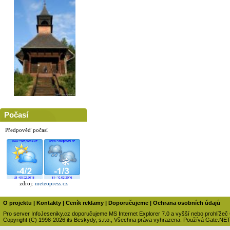
Počasí
Předpověď počasí
zdroj:
meteopress.cz
O projektu
|
Kontakty
|
Ceník reklamy
|
Doporučujeme
|
Ochrana osobních údajů
Pro server InfoJeseniky.cz doporučujeme MS Internet Explorer 7.0 a vyšší nebo prohlížeč
Copyright (C) 1998-2026 its Beskydy, s.r.o., Všechna práva vyhrazena. Používá Gate.NE