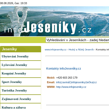
08.08.2026, čas: 19:33
Jeseníky
www.infojeseniky.cz
-
Hrubý a Nízký Jeseník
-
Kontakty in
Ubytování Jeseníky
Lyžování Jeseníky
Kontakty infoJeseníky.cz
Koupání Jeseníky
Mobil:
+420 603 263 179
Sport Jeseníky
Email:
info(zavináč)infojeseniky(tečka)cz
WWW:
http://www.infojeseniky.cz
Turistika Jeseníky
Zajímavosti Jeseníky
Kultura a zábava