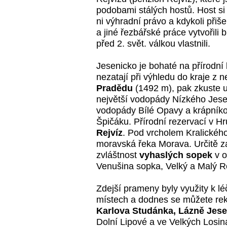
podobami stálých hostů. Host si ž
ni výhradní právo a kdykoli přiš
a jiné řezbářské práce vytvořili b
před 2. svět. válkou vlastnili.
Jesenicko je bohaté na přírodní
nezatají při výhledu do kraje z 
Pradědu
(1492 m), pak zkuste 
největší vodopády Nízkého Jesen
vodopády Bílé Opavy a krápník
Špičáku. Přírodní rezervací v H
Rejvíz
. Pod vrcholem Kralickéh
moravská řeka Morava. Určitě za
zvláštnost
vyhaslých sopek
v o
Venušina sopka, Velký a Malý 
Zdejší prameny byly využity k
místech a dodnes se můžete rek
Karlova Studánka, Lázně Jese
Dolní Lipové a ve Velkých Losin