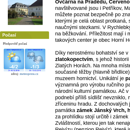
Ovčárna na Pradědu, Červeno
navštěvované jsou i Petříkov, M
můžete poznat bezpečně po znač
kterými je celá oblast protkaná, 
naučnými stezkami. V Rychlebký
na běžkování. Příležitost mají i m
Počasí
takových center je obec Horní 
Předpověď počasí
Díky nerostnému bohatství se v 
zlatokopectvím
, s jehož histo
Zlatých Horách. Na mnoha míste
současné těžby (hlavně břidlice
zdroj:
meteopress.cz
muzeem hornictví. Unikátní je
p
významná pro výrobu ručního pa
národní kulturní památkou. Ač v
podnebí příliš sídlišť nevzniklo
zříceninu hradu. Z dochovalých 
památka
zámek Jánský Vrch, h
za prohlídku stojí určitě i zámek
Zvláštností, kterou jen tak nena
Rejvízu (penzion Rejvíz), které 