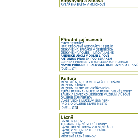
Stravování a zábava
RYBÁŘSKÁ BAŠTA V MNICHOVĚ
Přírodní zajímavosti
CHKO JESENÍKY
NPR REŠOVSKÉ VODOPÁDY JESENÍK
JESKYNĚ NA ŠPIČÁKU V JESENÍCÍCH
JESKYNĚ NA POMEZÍ - LIPOVÁ-LÁZNĚ
ANENSKÉ ÚDOLÍ V DOLNÍ LIPOVÉ
ANTONIUS PRAMEN POD ŠERÁKEM
BERNSKÝ PRAMEN V RYCHLEBSKÝCH HORÁCH
NÁVRH PŘÍRODNÍ REZERVACE BOBROVNÍK U LIPOVÉ
[
]
Další... (7)
Kultura
MĚSTSKÉ MUZEUM VE ZLATÝCH HORÁCH
MUZEUM ZÁBŘEH
MUZEUM SILNIC VE VIKÝŘOVICÍCH
RUČNÍ PAPÍRNA - MUZEUM PAPÍRU VELKÉ LOSINY
ZÁMEK A LOVECKO-LESNICKÉ MUZEUM V ÚSOVĚ
GALERIE ŠUMPERSKA
VLASTIVĚDNÉ MUZEUM ŠUMPERK
PRO-BIO GALERIE STARÉ MĚSTO
[
]
Další... (25)
Lázně
LÁZNĚ BLUDOV
TERMÁLNÍ LÁZNĚ VELKÉ LOSINY
LÁZNĚ DOLNÍ LIPOVÁ V JESENÍKÁCH
LÁZNĚ PRIESSNITZ U JESENÍKU
LÁZNĚ JESENÍK
MĚSTSKÉ LÁZNĚ KRNOV