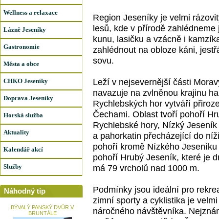
Wellness a relaxace
Region Jeseníky je velmi rázovitý
lesů, kde v přírodě zahlédneme j
Lázně Jeseníky
kunu, lasičku a vzácně i kamzík
Gastronomie
zahlédnout na obloze káni, jestř
sovu.
Města a obce
Leží v nejsevernější části Morav
CHKO Jeseníky
navazuje na zvlněnou krajinu h
Doprava Jeseníky
Rychlebských hor vytváří přiroz
Čechami. Oblast tvoří pohoří Hr
Horská služba
Rychlebské hory, Nízký Jeseník
Aktuality
a pahorkatin přecházející do ní
pohoří kromě Nízkého Jeseníku 
Kalendář akcí
pohoří Hrubý Jeseník, které je d
Služby
má 79 vrcholů nad 1000 m.
Podmínky jsou ideální pro rekrea
Náhodný tip
zimní sporty a cyklistika je velmi
BÝVALÝ PANSKÝ DVŮR V
náročného návštěvníka. Nejznámě
BRUNTÁLE