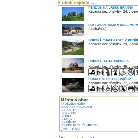
V okolí najdete ...
PENZION NA VRŠKU BRANNÁ
Kapacita bez přistýlek: 24, v ce
UBYTOVÁNÍ MAJA V MALÉ MOR
(osoba/noc)
HORSKÁ CHATA KASTE V PETŘ
Kapacita bez přistýlek: 29, v ce
HORSKY HOTEL PAPRSEK
Kapacita bez přistýlek: 49, v ce
CHATA U VLEKU KLEPÁČOV
Kapacita bez přistýlek: 27, v ce
Města a obce
ANDĚLSKÁ HORA
BĚLÁ POD PRADĚDEM
BERNARTICE
BÍLÁ VODA
BÍLČICE
BLUDOV
BOHDÍKOV
BOHUSLAVICE (ŠUMPERK)
[
]
Další... (162)