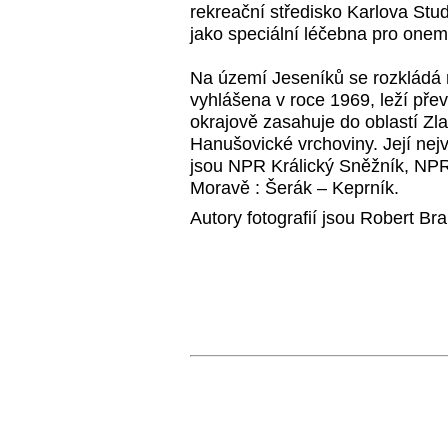
rekreační středisko Karlova Stud
jako speciální léčebna pro onem
Na území Jeseníků se rozkládá
vyhlášena v roce 1969, leží pře
okrajově zasahuje do oblastí Zl
Hanušovické vrchoviny. Její nej
jsou NPR Králický Sněžník, NPR 
Moravě : Šerák – Keprník.
Autory fotografií jsou Robert B