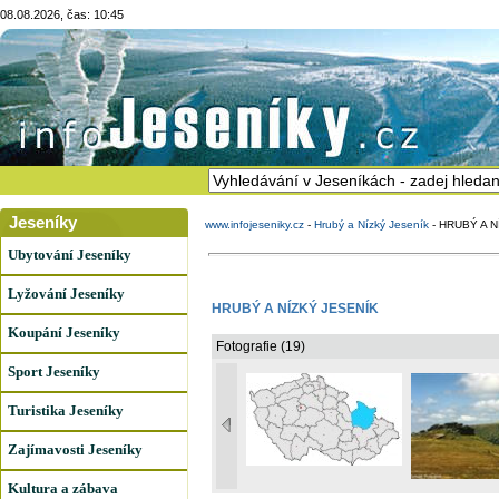
08.08.2026, čas: 10:45
Jeseníky
www.infojeseniky.cz
-
Hrubý a Nízký Jeseník
-
HRUBÝ A N
Ubytování Jeseníky
Lyžování Jeseníky
HRUBÝ A NÍZKÝ JESENÍK
Koupání Jeseníky
Fotografie (19)
Sport Jeseníky
Turistika Jeseníky
Zajímavosti Jeseníky
Kultura a zábava