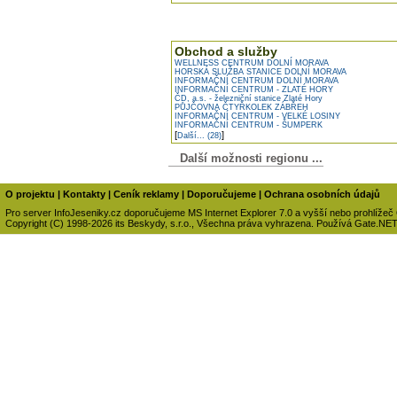
Obchod a služby
WELLNESS CENTRUM DOLNÍ MORAVA
HORSKÁ SLUŽBA STANICE DOLNÍ MORAVA
INFORMAČNÍ CENTRUM DOLNÍ MORAVA
INFORMAČNÍ CENTRUM - ZLATÉ HORY
ČD, a.s. - železniční stanice Zlaté Hory
PŮJČOVNA ČTYŘKOLEK ZÁBŘEH
INFORMAČNÍ CENTRUM - VELKÉ LOSINY
INFORMAČNÍ CENTRUM - ŠUMPERK
[
]
Další... (28)
Další možnosti regionu ...
O projektu
|
Kontakty
|
Ceník reklamy
|
Doporučujeme
|
Ochrana osobních údajů
Pro server InfoJeseniky.cz doporučujeme MS Internet Explorer 7.0 a vyšší nebo prohlížeč
Copyright (C) 1998-2026 its Beskydy, s.r.o., Všechna práva vyhrazena. Používá Gate.NE