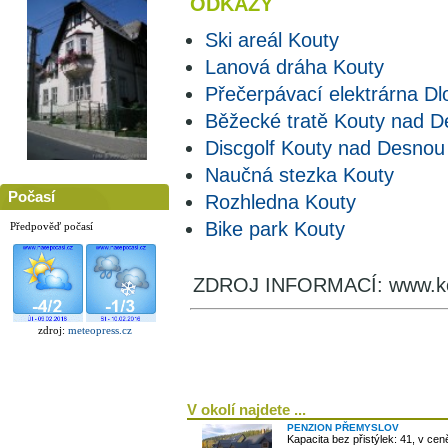
ODKAZY
Ski areál Kouty
Lanová dráha Kouty
Přečerpávací elektrárna D
Běžecké tratě Kouty nad 
Discgolf Kouty nad Desnou
Naučná stezka Kouty
Počasí
Rozhledna Kouty
Bike park Kouty
Předpověď počasí
ZDROJ INFORMACÍ: www.ko
zdroj:
meteopress.cz
V okolí najdete ...
PENZION PŘEMYSLOV
Kapacita bez přistýlek: 41, v ce