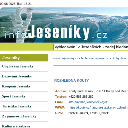
09.08.2026, čas: 13:21
Jeseníky
www.infojeseniky.cz
-
Technické zajímavosti
-
Hrubý Jesen
Ubytování Jeseníky
Lyžování Jeseníky
ROZHLEDNA KOUTY
Koupání Jeseníky
Adresa:
Kouty nad Desnou, 788 11 Kouty nad Des
Sport Jeseníky
Telefon:
+420 583 283 282
Email:
info(zavináč)kouty(tečka)cz
Turistika Jeseníky
WWW:
https://kouty.cz/naucna-stezka-a-rozhledn
GPS:
50°5'11,403"N, 17°8'21,975"E
Zajímavosti Jeseníky
Kultura a zábava