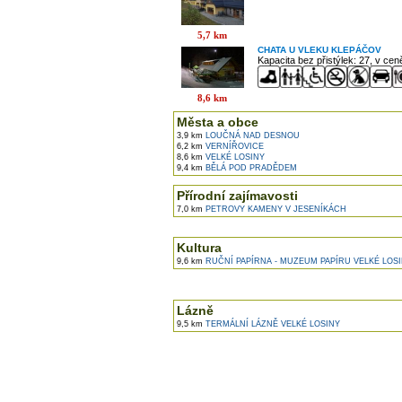
5,7 km
CHATA U VLEKU KLEPÁČOV
Kapacita bez přistýlek: 27, v ce
8,6 km
Města a obce
3,9 km
LOUČNÁ NAD DESNOU
6,2 km
VERNÍŘOVICE
8,6 km
VELKÉ LOSINY
9,4 km
BĚLÁ POD PRADĚDEM
Přírodní zajímavosti
7,0 km
PETROVY KAMENY V JESENÍKÁCH
Kultura
9,6 km
RUČNÍ PAPÍRNA - MUZEUM PAPÍRU VELKÉ LOS
Lázně
9,5 km
TERMÁLNÍ LÁZNĚ VELKÉ LOSINY