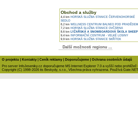
Obchod a služby
4,4 km
HORSKÁ SLUŽBA STANICE ČERVENOHORSKÉ
SEDLO
6,2 km
WELLNESS CENTRUM BALNEO POD PRADĚDE
7,2 km
HORSKÁ SLUŽBA STANICE OVČÁRNA
8,6 km
LYŽAŘSKÁ A SNOWBOARDOVÁ ŠKOLA SHEEP
9,4 km
INFORMAČNÍ CENTRUM - VELKÉ LOSINY
9,9 km
HORSKÁ SLUŽBA STANICE SKŘÍTEK
Další možnosti regionu ...
O projektu
|
Kontakty
|
Ceník reklamy
|
Doporučujeme
|
Ochrana osobních údajů
Pro server InfoJeseniky.cz doporučujeme MS Internet Explorer 7.0 a vyšší nebo prohlížeč
Copyright (C) 1998-2026 its Beskydy, s.r.o., Všechna práva vyhrazena. Používá Gate.NE