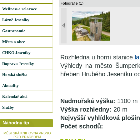
Fotografie (1)
Wellness a relaxace
Lázně Jeseníky
Gastronomie
Města a obce
CHKO Jeseníky
Rozhledna u horní stanice
l
Doprava Jeseníky
Výhledy na město Šumperk,
hřeben Hrubého Jeseníku od
Horská služba
Aktuality
Kalendář akcí
Nadmořská výška:
1100 m 
Služby
Výška rozhledny:
20 m
Nejvyšší vyhlídková plošin
Náhodný tip
Počet schodů:
MĚSTSKÁ KNIHOVNA VRBNO
POD PRADĚDEM