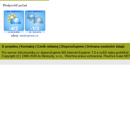
Předpověď počasí
zdroj:
meteopress.cz
O projektu
|
Kontakty
|
Ceník reklamy
|
Doporučujeme
|
Ochrana osobních údajů
Pro server InfoJeseniky.cz doporučujeme MS Internet Explorer 7.0 a vyšší nebo prohlížeč
Copyright (C) 1998-2026 its Beskydy, s.r.o., Všechna práva vyhrazena. Používá Gate.NE