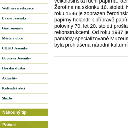
velkolosinská ruční papírna, kt
Žerotína na sklonku 16. století.
Wellness a relaxace
roku 1596 je zobrazen žerotínsk
Lázně Jeseníky
papírny holandr k přípravě papí
poloviny 70. let 20. století proš
Gastronomie
rekonstrukcemi. Od roku 1987 je
památky specializované Muzeum 
Města a obce
byla prohlášena národní kulturn
CHKO Jeseníky
Doprava Jeseníky
Horská služba
Aktuality
Kalendář akcí
Služby
Náhodný tip
Počasí