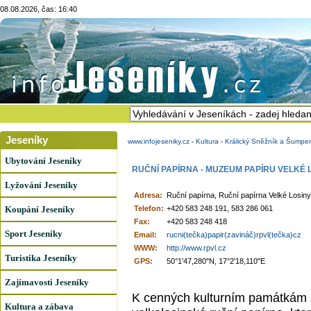
08.08.2026, čas: 16:40
Jeseníky
www.infojeseniky.cz
-
Kultura
-
Králický Sněžník a Šumpe
Ubytování Jeseníky
RUČNÍ PAPÍRNA - MUZEUM PAPÍRU VELKÉ 
Lyžování Jeseníky
Adresa:
Ruční papírna, Ruční papírna Velké Losiny,
Koupání Jeseníky
Telefon:
+420 583 248 191, 583 286 061
Fax:
+420 583 248 418
Sport Jeseníky
Email:
rucni(tečka)papir(zavináč)rpvl(tečka)cz
WWW:
http://www.rpvl.cz
Turistika Jeseníky
GPS:
50°1'47,280"N, 17°2'18,110"E
Zajímavosti Jeseníky
K cenných kulturním památkám 
Kultura a zábava