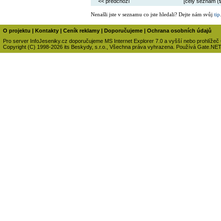
<< předchozí
[celý seznam (
Nenašli jste v seznamu co jste hledali? Dejte nám svůj
tip
O projektu
|
Kontakty
|
Ceník reklamy
|
Doporučujeme
|
Ochrana osobních údajů
Pro server InfoJeseniky.cz doporučujeme MS Internet Explorer 7.0 a vyšší nebo prohlížeč
Copyright (C) 1998-2026 its Beskydy, s.r.o., Všechna práva vyhrazena. Používá Gate.NE