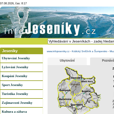
07.08.2026, čas: 8:17
Jeseníky
www.infojeseniky.cz
-
Králický Sněžník a Šumpersko
-
Mu
Ubytování Jeseníky
Ubytování
Poznává
Lyžování Jeseníky
Z
Koupání Jeseníky
Sport Jeseníky
Turistika Jeseníky
Z
Zajímavosti Jeseníky
J
J
Kultura a zábava