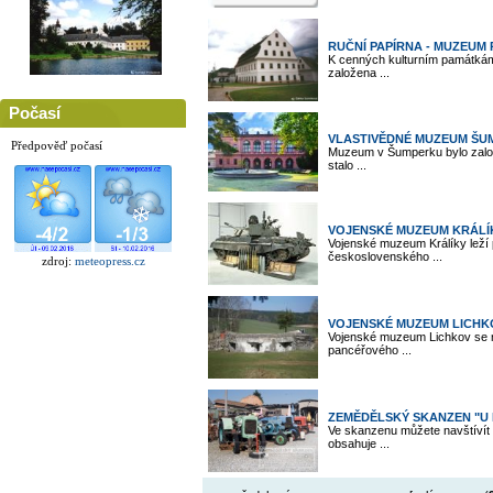
RUČNÍ PAPÍRNA - MUZEUM 
K cenných kulturním památkám 
založena ...
Počasí
VLASTIVĚDNÉ MUZEUM ŠU
Předpověď počasí
Muzeum v Šumperku bylo zalo
stalo ...
VOJENSKÉ MUZEUM KRÁLÍ
Vojenské muzeum Králíky leží
československého ...
zdroj:
meteopress.cz
VOJENSKÉ MUZEUM LICHK
Vojenské muzeum Lichkov se na
pancéřového ...
ZEMĚDĚLSKÝ SKANZEN "U 
Ve skanzenu můžete navštíví
obsahuje ...