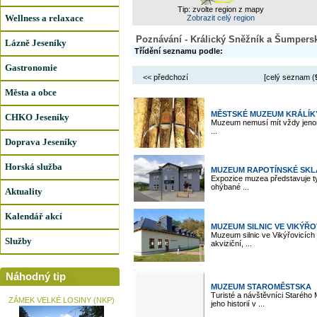
Tip: zvolte region z mapy
Wellness a relaxace
Zobrazit celý region
Poznávání - Králický Sněžník a Šumpers
Lázně Jeseníky
Třídění seznamu podle:
Gastronomie
<< předchozí
[celý seznam (
Města a obce
MĚSTSKÉ MUZEUM KRÁLÍK
CHKO Jeseníky
Muzeum nemusí mít vždy jenom
...
Doprava Jeseníky
Horská služba
MUZEUM RAPOTÍNSKÉ SK
Expozice muzea představuje t
ohýbané ...
Aktuality
Kalendář akcí
MUZEUM SILNIC VE VIKÝŘO
Muzeum silnic ve Vikýřovicích
Služby
akviziční, ...
Náhodný tip
MUZEUM STAROMĚSTSKA
Turisté a návštěvníci Starého
ZÁMEK VELKÉ LOSINY (NKP)
jeho historií v ...